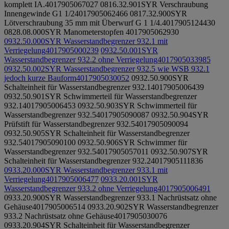
komplett IA.
4017905067027
0816.32.901
SYR Verschraubung
Innengewinde G1 1/2
4017905062466
0817.32.900
SYR
Lötverschraubung 35 mm mit Überwurf G 1 1/4.
4017905124430
0828.08.000
SYR Manometerstopfen
4017905062930
0932.50.000
SYR Wasserstandbegrenzer 932.1 mit
Verriegelung
4017905000239
0932.50.001
SYR
Wasserstandbegrenzer 932.2 ohne Verriegelung
4017905033985
0932.50.002
SYR Wasserstandbegrenzer 932.5 wie WSB 932.1
jedoch kurze Bauform
4017905030052
0932.50.900
SYR
Schalteinheit für Wasserstandbegrenzer 932.1
4017905006439
0932.50.901
SYR Schwimmerteil für Wasserstandbegrenzer
932.1
4017905006453
0932.50.903
SYR Schwimmerteil für
Wasserstandbegrenzer 932.5
4017905090087
0932.50.904
SYR
Prüfstift für Wasserstandbegrenzer 932.5
4017905090094
0932.50.905
SYR Schalteinheit für Wasserstandbegrenzer
932.5
4017905090100
0932.50.906
SYR Schwimmer für
Wasserstandbegrenzer 932.5
4017905057011
0932.50.907
SYR
Schalteinheit für Wasserstandbegrenzer 932.2
4017905111836
0933.20.000
SYR Wasserstandbegrenzer 933.1 mit
Verriegelung
4017905006477
0933.20.001
SYR
Wasserstandbegrenzer 933.2 ohne Verriegelung
4017905006491
0933.20.900
SYR Wasserstandbegrenzer 933.1 Nachrüstsatz ohne
Gehäuse
4017905006514
0933.20.902
SYR Wasserstandbegrenzer
933.2 Nachrüstsatz ohne Gehäuse
4017905030076
0933.20.904
SYR Schalteinheit für Wasserstandbegrenzer