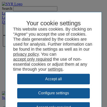
Search
Login SYRCode²
Login SYR Connect
DE
/
EN
/
CN
/
Your cookie settings
PL
This website uses cookies. By clicking on
"Agree" you accept the use of cookies.
The
data
generated by the cookies are
used for analysis. Further information can
be found in the settings as well as in our
privacy policy
. You can
the use of non-
essential cookies or adjust them at any
time through your
settings
.
Configure settings
Support
Articles