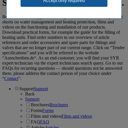
Spot-on: SYR support specials.
Benefit from our support, including informative brochures, product
sheets on water management and heating protection, films and
videos on the functioning and installation of our products.
Download practical forms, for example the guide for the filling of
heating units. Find order numbers in our overview of article
references and order accessories and spare parts for fittings and
valves that are no longer part of our current range. Click on “Tender
specifications” and you will be referred to the website
“Ausschreiben.de“. As an end-customer, you will find your SYR
expert technician via the expert technicians search query. Go to our
FAQs for recurring questions ― should questions not be answered
there, please address the contact person of your choice under
“
Contact
”.
Support
Support
Back
Support
Brochures
Brochures
Forms
Forms
Films and videos
Films and videos
FAQ
FAQ
Articles
Articles