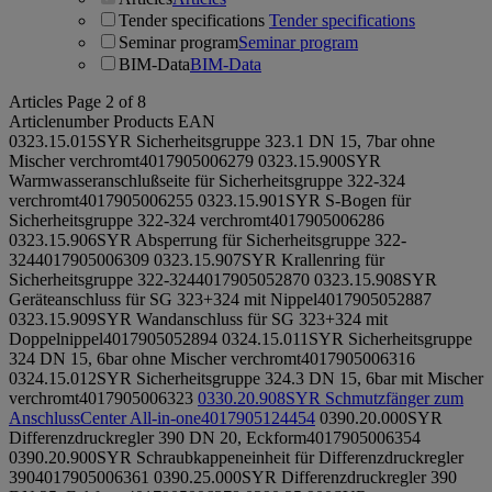
Tender specifications
Tender specifications
Seminar program
Seminar program
BIM-Data
BIM-Data
Articles
Page 2 of 8
Articlenumber
Products
EAN
0323.15.015
SYR Sicherheitsgruppe 323.1 DN 15, 7bar ohne
Mischer verchromt
4017905006279
0323.15.900
SYR
Warmwasseranschlußseite für Sicherheitsgruppe 322-324
verchromt
4017905006255
0323.15.901
SYR S-Bogen für
Sicherheitsgruppe 322-324 verchromt
4017905006286
0323.15.906
SYR Absperrung für Sicherheitsgruppe 322-
324
4017905006309
0323.15.907
SYR Krallenring für
Sicherheitsgruppe 322-324
4017905052870
0323.15.908
SYR
Geräteanschluss für SG 323+324 mit Nippel
4017905052887
0323.15.909
SYR Wandanschluss für SG 323+324 mit
Doppelnippel
4017905052894
0324.15.011
SYR Sicherheitsgruppe
324 DN 15, 6bar ohne Mischer verchromt
4017905006316
0324.15.012
SYR Sicherheitsgruppe 324.3 DN 15, 6bar mit Mischer
verchromt
4017905006323
0330.20.908
SYR Schmutzfänger zum
AnschlussCenter All-in-one
4017905124454
0390.20.000
SYR
Differenzdruckregler 390 DN 20, Eckform
4017905006354
0390.20.900
SYR Schraubkappeneinheit für Differenzdruckregler
390
4017905006361
0390.25.000
SYR Differenzdruckregler 390