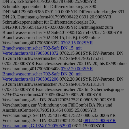
DN 25, Eckform
4017905006378
0390.25.900
SYR
Schraubkappeneinheit für Differenzdruckregler 390
DN25
4017905006385
0391.20.000
SYR Differenzdruckregler 391
DN 20, Durchgangsform
4017905006422
0391.20.900
SYR
Schraubkappeneinheit für Differenzdruckregler 391
DN20
4017905051620
0702.00.900
SYR Dichtungssatz zum
Brauchwassermischer 702 Safe
4017905165754
0702.15.000
SYR
Brauchwassermischer 702 DN 15, bis Bj. 03/99 ohne
Verschraubung
4017905006392
0702.15.002
SYR
Brauchwassermischer 702-Safe DN 15, mit
Verbrühschutz
4017905061872
0702.15.901
SYR RV-Patrone, DN
15 zum Brauchwassermischer 702 Safe
4017905175371
0702.20.000
SYR Brauchwassermischer 702 DN 20, bis 03/99 ohne
Verschraubung
4017905006408
0702.20.003
SYR
Brauchwassermischer 702-Safe DN 20, mit
Verbrühschutz
4017905062206
0702.20.901
SYR RV-Patrone, DN
20 zum Brauchwassermischer 702 Safe
4017905131384
0703.15.000
SYR Brauchwassermischer 703 für Sicherheitsgruppe
323+324 verchromt
4017905006415
0805.20.000
SYR
Verschraubungs-Set DN 20
4017905175210
0805.20.902
SYR
Verschraubung zur Verbindung von FüllCombi BA Plus und
AnschlussCenter
4017905181464
0805.25.000
SYR
Verschraubungs-Set DN 25
4017905175227
0805.32.000
SYR
Verschraubungs-Set DN 32
4017905175234
0812.15.900
SYR
Verschraubung G 1/2
4017905052900
0812.15.901
SYR