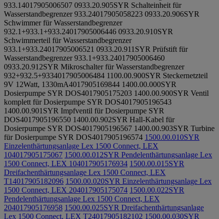
933.1
4017905006507
0933.20.905
SYR Schalteinheit für
Wasserstandbegrenzer 933.2
4017905058223
0933.20.906
SYR
Schwimmer für Wasserstandbegrenzer
932.1+933.1+933.2
4017905006446
0933.20.910
SYR
Schwimmerteil für Wasserstandbegrenzer
933.1+933.2
4017905006521
0933.20.911
SYR Prüfstift für
Wasserstandbegrenzer 933.1+933.2
4017905006460
0933.20.912
SYR Mikroschalter für Wasserstandbegrenzer
932+932.5+933
4017905006484
1100.00.900
SYR Steckernetzteil
9V 12Watt, 1330mA
4017905169844
1400.00.000
SYR
Dosierpumpe SYR DOS
4017905175203
1400.00.900
SYR Ventil
komplett für Dosierpumpe SYR DOS
4017905196543
1400.00.901
SYR Impfventil für Dosierpumpe SYR
DOS
4017905196550
1400.00.902
SYR Hall-Kabel für
Dosierpumpe SYR DOS
4017905196567
1400.00.903
SYR Turbine
für Dosierpumpe SYR DOS
4017905196574
1500.00.010
SYR
Einzelenthärtungsanlage Lex 1500 Connect, LEX
10
4017905175067
1500.00.012
SYR Pendelenthärtungsanlage Lex
1500 Connect, LEX 10
4017905176934
1500.00.015
SYR
Dreifachenthärtungsanlage Lex 1500 Connect, LEX
T1
4017905182096
1500.00.020
SYR Einzelenthärtungsanlage Lex
1500 Connect, LEX 20
4017905175074
1500.00.022
SYR
Pendelenthärtungsanlage Lex 1500 Connect, LEX
20
4017905176958
1500.00.025
SYR Dreifachenthärtungsanlage
Lex 1500 Connect, LEX T2
4017905182102
1500.00.030
SYR