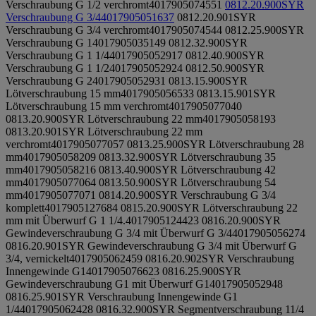
Verschraubung G 1/2 verchromt
4017905074551
0812.20.900
SYR
Verschraubung G 3/4
4017905051637
0812.20.901
SYR
Verschraubung G 3/4 verchromt
4017905074544
0812.25.900
SYR
Verschraubung G 1
4017905035149
0812.32.900
SYR
Verschraubung G 1 1/4
4017905052917
0812.40.900
SYR
Verschraubung G 1 1/2
4017905052924
0812.50.900
SYR
Verschraubung G 2
4017905052931
0813.15.900
SYR
Lötverschraubung 15 mm
4017905056533
0813.15.901
SYR
Lötverschraubung 15 mm verchromt
4017905077040
0813.20.900
SYR Lötverschraubung 22 mm
4017905058193
0813.20.901
SYR Lötverschraubung 22 mm
verchromt
4017905077057
0813.25.900
SYR Lötverschraubung 28
mm
4017905058209
0813.32.900
SYR Lötverschraubung 35
mm
4017905058216
0813.40.900
SYR Lötverschraubung 42
mm
4017905077064
0813.50.900
SYR Lötverschraubung 54
mm
4017905077071
0814.20.900
SYR Verschraubung G 3/4
komplett
4017905127684
0815.20.900
SYR Lötverschraubung 22
mm mit Überwurf G 1 1/4.
4017905124423
0816.20.900
SYR
Gewindeverschraubung G 3/4 mit Überwurf G 3/4
4017905056274
0816.20.901
SYR Gewindeverschraubung G 3/4 mit Überwurf G
3/4, vernickelt
4017905062459
0816.20.902
SYR Verschraubung
Innengewinde G1
4017905076623
0816.25.900
SYR
Gewindeverschraubung G1 mit Überwurf G1
4017905052948
0816.25.901
SYR Verschraubung Innengewinde G1
1/4
4017905062428
0816.32.900
SYR Segmentverschraubung 11/4