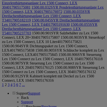
Einzelenthärtungsanlage Lex 1500 Connect, LEX
30
4017905175081
1500.00.032
SYR Pendelenthärtungsanlage Lex
1500 Connect, LEX 30
4017905176972
1500.00.035
SYR
Dreifachenthärtungsanlage Lex 1500 Connect, LEX
T3
4017905182119
1500.00.045
SYR Dreifachenthärtungsanlage
Lex 1500 Connect, LEX T4
4017905191630
1500.00.055
SYR
Dreifachenthärtungsanlage Lex 1500 Connect, LEX
T5
4017905237703
1500.00.901
SYR Salzbehälter zu Lex 1500
Connect, LEX 20+30
4017905175807
1500.00.903
SYR Steuerkopf
zu Lex 1500 Connect, LEX 10 Liter
4017905175821
1500.00.904
SYR Dichtungspaket zu Lex 1500 Connect,
LEX
4017905175838
1500.00.905
SYR Schläuche komplett zu Lex
1500 Connect, LEX
4017905175845
1500.00.906
SYR Steuerung
Lex 1500 Connect zu Lex 1500 Connect, LEX 10
4017905176118
1500.00.907
SYR Steuerung Lex 1500 Connect zu Lex 1500
Connect, LEX 20
4017905176125
1500.00.908
SYR Steuerung Lex
1500 Connect zu Lex 1500 Connect, LEX 30
4017905176132
1500.00.912
SYR Kabinett komplett mit Deckel zu Lex 1500
Connect, LEX 10
4017905176316
1
2
3
4
5
6
7
...
Support
Support
Back
Support
Brochures
Brochures