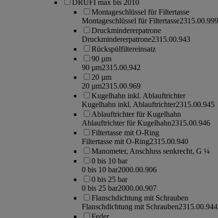
DRUFI max bis 2010
Montageschlüssel für Filtertasse
Montageschlüssel für Filtertasse
2315.00.99
Druckmindererpatrone
Druckmindererpatrone
2315.00.943
Rückspülfiltereinsatz
90 µm
90 µm
2315.00.942
20 µm
20 µm
2315.00.969
Kugelhahn inkl. Ablauftrichter
Kugelhahn inkl. Ablauftrichter
2315.00.945
Ablauftrichter für Kugelhahn
Ablauftrichter für Kugelhahn
2315.00.946
Filtertasse mit O-Ring
Filtertasse mit O-Ring
2315.00.940
Manometer, Anschluss senkrecht, G ¼
0 bis 10 bar
0 bis 10 bar
2000.00.906
0 bis 25 bar
0 bis 25 bar
2000.00.907
Flanschdichtung mit Schrauben
Flanschdichtung mit Schrauben
2315.00.944
Feder