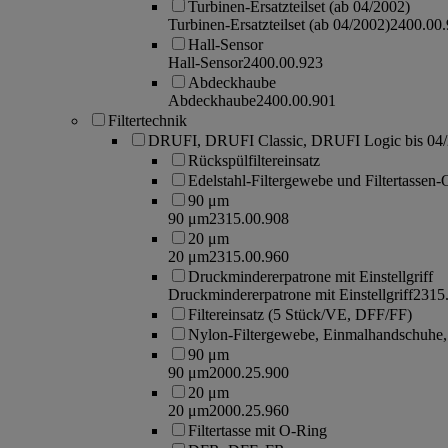
Turbinen-Ersatzteilset (ab 04/2002)
Turbinen-Ersatzteilset (ab 04/2002)
2400.00
Hall-Sensor
Hall-Sensor
2400.00.923
Abdeckhaube
Abdeckhaube
2400.00.901
Filtertechnik
DRUFI, DRUFI Classic, DRUFI Logic bis 04
Rückspülfiltereinsatz
Edelstahl-Filtergewebe und Filtertassen
90 μm
90 μm
2315.00.908
20 μm
20 μm
2315.00.960
Druckmindererpatrone mit Einstellgriff
Druckmindererpatrone mit Einstellgriff
2315
Filtereinsatz (5 Stück/VE, DFF/FF)
Nylon-Filtergewebe, Einmalhandschuhe, 
90 μm
90 μm
2000.25.900
20 μm
20 μm
2000.25.960
Filtertasse mit O-Ring