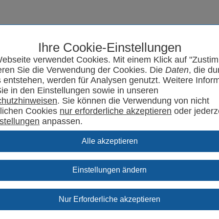
Ihre Cookie-Einstellungen
Seminarprogramm
SYRCode²
Aktuelles
Support
Kontakt
ebseite verwendet Cookies. Mit einem Klick auf "Zusti
eren Sie die Verwendung der Cookies. Die
Daten
, die du
 entstehen, werden für Analysen genutzt. Weitere Infor
Sie in den Einstellungen sowie in unseren
hutzhinweisen
. Sie können die Verwendung von nicht
rlichen Cookies
oder jederz
stellungen
anpassen.
Einstellungen ändern
upport Specials.