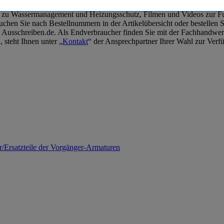
ten zu Wassermanagement und Heizungsschutz, Filmen und Videos zur 
hen Sie nach Bestellnummern in der Artikelübersicht oder bestellen Si
 zu Ausschreiben.de. Als Endverbraucher finden Sie mit der Fachhan
 steht Ihnen unter „
Kontakt
“ der Ansprechpartner Ihrer Wahl zur Verf
/Ersatzteile der Vorgänger-Armaturen