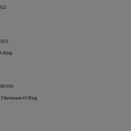
.922
/2011
-O-Ring
.00.910
Filtertassen-O-Ring