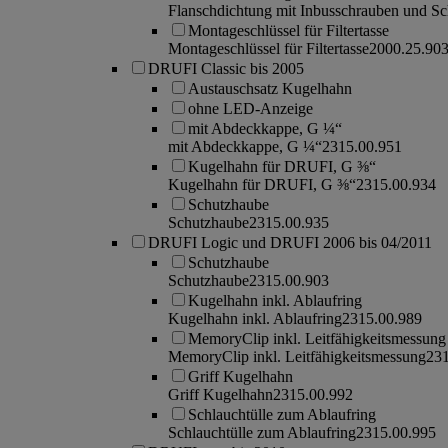
Flanschdichtung mit Inbusschrauben und Sc
Montageschlüssel für Filtertasse
Montageschlüssel für Filtertasse
2000.25.90
DRUFI Classic bis 2005
Austauschsatz Kugelhahn
ohne LED-Anzeige
mit Abdeckkappe, G ¼“
mit Abdeckkappe, G ¼“
2315.00.951
Kugelhahn für DRUFI, G ⅜“
Kugelhahn für DRUFI, G ⅜“
2315.00.934
Schutzhaube
Schutzhaube
2315.00.935
DRUFI Logic und DRUFI 2006 bis 04/2011
Schutzhaube
Schutzhaube
2315.00.903
Kugelhahn inkl. Ablaufring
Kugelhahn inkl. Ablaufring
2315.00.989
MemoryClip inkl. Leitfähigkeitsmessung
MemoryClip inkl. Leitfähigkeitsmessung
231
Griff Kugelhahn
Griff Kugelhahn
2315.00.992
Schlauchtülle zum Ablaufring
Schlauchtülle zum Ablaufring
2315.00.995