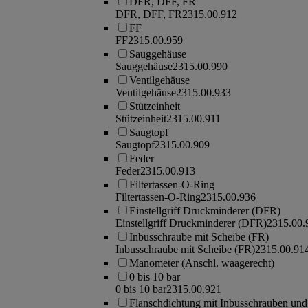
DFR, DFF, FR
DFR, DFF, FR
2315.00.912
FF
FF
2315.00.959
Sauggehäuse
Sauggehäuse
2315.00.990
Ventilgehäuse
Ventilgehäuse
2315.00.933
Stützeinheit
Stützeinheit
2315.00.911
Saugtopf
Saugtopf
2315.00.909
Feder
Feder
2315.00.913
Filtertassen-O-Ring
Filtertassen-O-Ring
2315.00.936
Einstellgriff Druckminderer (DFR)
Einstellgriff Druckminderer (DFR)
2315.00.
Inbusschraube mit Scheibe (FR)
Inbusschraube mit Scheibe (FR)
2315.00.91
Manometer (Anschl. waagerecht)
0 bis 10 bar
0 bis 10 bar
2315.00.921
Flanschdichtung mit Inbusschrauben und