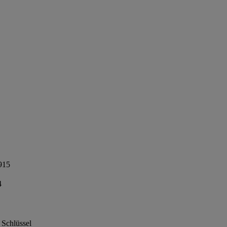
915
4
 Schlüssel