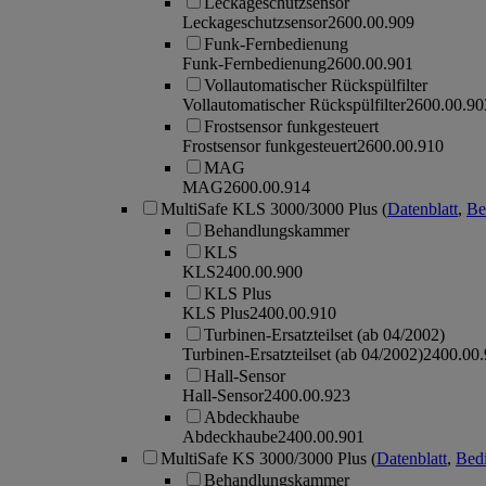
Leckageschutzsensor
Leckageschutzsensor
2600.00.909
Funk-Fernbedienung
Funk-Fernbedienung
2600.00.901
Vollautomatischer Rückspülfilter
Vollautomatischer Rückspülfilter
2600.00.90
Frostsensor funkgesteuert
Frostsensor funkgesteuert
2600.00.910
MAG
MAG
2600.00.914
MultiSafe KLS 3000/3000 Plus
(
Datenblatt
,
Be
Behandlungskammer
KLS
KLS
2400.00.900
KLS Plus
KLS Plus
2400.00.910
Turbinen-Ersatzteilset (ab 04/2002)
Turbinen-Ersatzteilset (ab 04/2002)
2400.00
Hall-Sensor
Hall-Sensor
2400.00.923
Abdeckhaube
Abdeckhaube
2400.00.901
MultiSafe KS 3000/3000 Plus
(
Datenblatt
,
Bedi
Behandlungskammer