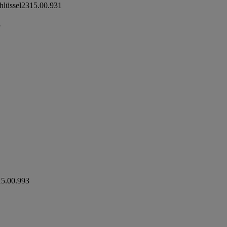
hlüssel
2315.00.931
3
5.00.993