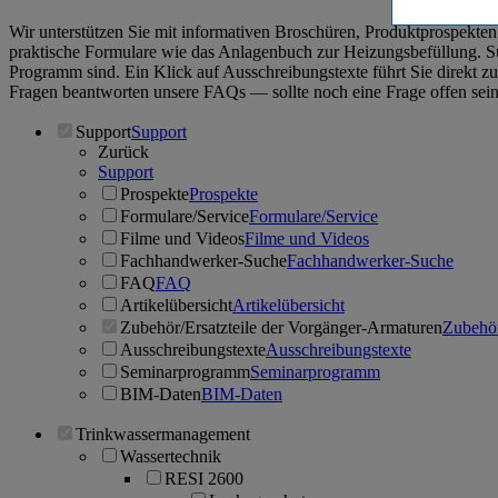
Wir unterstützen Sie mit informativen Broschüren, Produktprospek
praktische Formulare wie das Anlagenbuch zur Heizungsbefüllung. Suc
Programm sind. Ein Klick auf Ausschreibungstexte führt Sie direkt
Fragen beantworten unsere FAQs ― sollte noch eine Frage offen sein,
Support
Support
Zurück
Support
Prospekte
Prospekte
Formulare/Service
Formulare/Service
Filme und Videos
Filme und Videos
Fachhandwerker-Suche
Fachhandwerker-Suche
FAQ
FAQ
Artikelübersicht
Artikelübersicht
Zubehör/Ersatzteile der Vorgänger-Armaturen
Zubehör
Ausschreibungstexte
Ausschreibungstexte
Seminarprogramm
Seminarprogramm
BIM-Daten
BIM-Daten
Trinkwassermanagement
Wassertechnik
RESI 2600