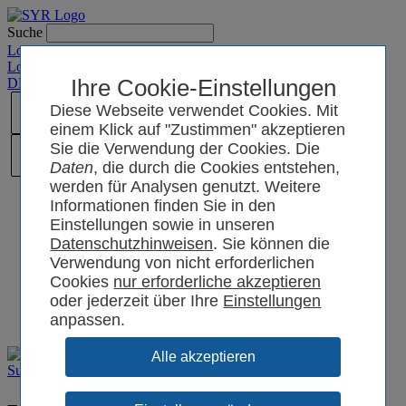
Suche
Login SYRCode²
Login SYR Connect
DE
/
EN
/
CN
Ihre Cookie-Einstellungen
/
PL
Diese Webseite verwendet Cookies. Mit
einem Klick auf "Zustimmen" akzeptieren
Sie die Verwendung der Cookies. Die
Daten
, die durch die Cookies entstehen,
werden für Analysen genutzt. Weitere
Informationen finden Sie in den
Einstellungen sowie in unseren
Datenschutzhinweisen
. Sie können die
Verwendung von nicht erforderlichen
Cookies
oder jederzeit über Ihre
Einstellungen
anpassen.
Support
Filme und Videos
Produktvideos