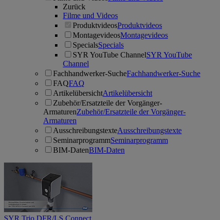
Zurück
Filme und Videos
Produktvideos
Produktvideos
Montagevideos
Montagevideos
Specials
Specials
SYR YouTube Channel
SYR YouTube
Channel
Fachhandwerker-Suche
Fachhandwerker-Suche
FAQ
FAQ
Artikelübersicht
Artikelübersicht
Zubehör/Ersatzteile der Vorgänger-
Armaturen
Zubehör/Ersatzteile der Vorgänger-
Armaturen
Ausschreibungstexte
Ausschreibungstexte
Seminarprogramm
Seminarprogramm
BIM-Daten
BIM-Daten
SYR Trio DFR/LS Connect