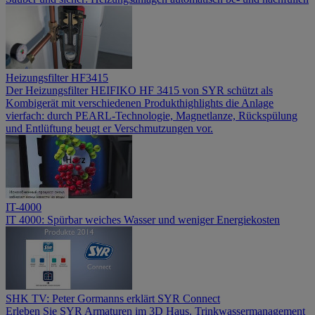
Heizungsfilter HF3415
Der Heizungsfilter HEIFIKO HF 3415 von SYR schützt als
Kombigerät mit verschiedenen Produkthighlights die Anlage
vierfach: durch PEARL-Technologie, Magnetlanze, Rückspülung
und Entlüftung beugt er Verschmutzungen vor.
IT-4000
IT 4000: Spürbar weiches Wasser und weniger Energiekosten
SHK TV: Peter Gormanns erklärt SYR Connect
Erleben Sie SYR Armaturen im 3D Haus. Trinkwassermanagement