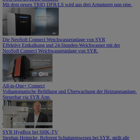
Mit dem neuen TRIO DFR/LS wird aus drei Armaturen nun eine.
Die NeoSoft Connect Weichwasseranlage von SYR
Effektive Entkalkung und 24-Stunden-Weichwasser mit der
NeoSoft Connect Weichwasseranlage von SYR.
All-in-One+ Connect
Vollautomatische Befüllung und Überwachung der Heizungsanlage.
Steuerbar via SYR App.
SYR HygBox bei SHK-TV
Stephan Heinicke, Referent Schulungswesen bei SYR, stellt alle