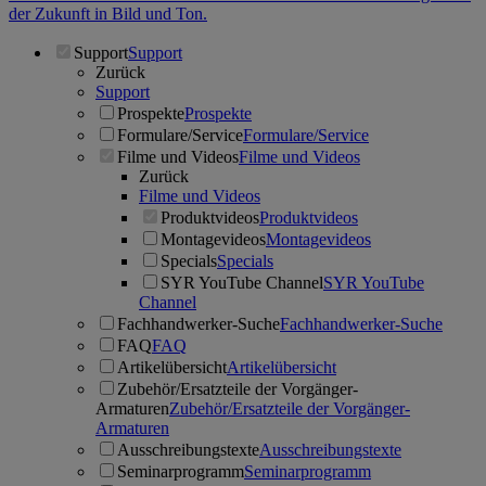
der Zukunft in Bild und Ton.
Support
Support
Zurück
Support
Prospekte
Prospekte
Formulare/Service
Formulare/Service
Filme und Videos
Filme und Videos
Zurück
Filme und Videos
Produktvideos
Produktvideos
Montagevideos
Montagevideos
Specials
Specials
SYR YouTube Channel
SYR YouTube
Channel
Fachhandwerker-Suche
Fachhandwerker-Suche
FAQ
FAQ
Artikelübersicht
Artikelübersicht
Zubehör/Ersatzteile der Vorgänger-
Armaturen
Zubehör/Ersatzteile der Vorgänger-
Armaturen
Ausschreibungstexte
Ausschreibungstexte
Seminarprogramm
Seminarprogramm