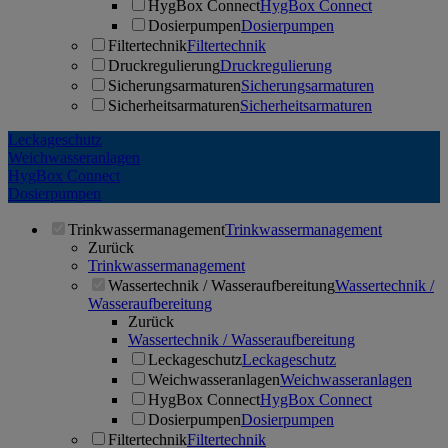
HygBox Connect
HygBox Connect
Dosierpumpen
Dosierpumpen
Filtertechnik
Filtertechnik
Druckregulierung
Druckregulierung
Sicherungsarmaturen
Sicherungsarmaturen
Sicherheitsarmaturen
Sicherheitsarmaturen
Leckageschutz
Weichwasseranlagen
HygBox Connect
Dosierpumpen
Trinkwassermanagement
Trinkwassermanagement
Zurück
Trinkwassermanagement
Wassertechnik / Wasseraufbereitung
Wassertechnik /
Wasseraufbereitung
Zurück
Wassertechnik / Wasseraufbereitung
Leckageschutz
Leckageschutz
Weichwasseranlagen
Weichwasseranlagen
HygBox Connect
HygBox Connect
Dosierpumpen
Dosierpumpen
Filtertechnik
Filtertechnik