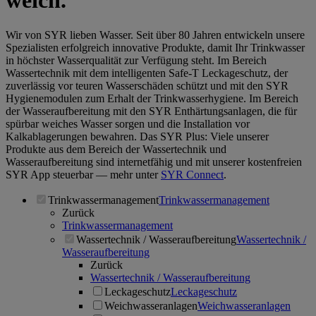
weich.
Wir von SYR lieben Wasser. Seit über 80 Jahren entwickeln unsere
Spezialisten erfolgreich innovative Produkte, damit Ihr Trinkwasser
in höchster Wasserqualität zur Verfügung steht. Im Bereich
Wassertechnik mit dem intelligenten Safe-T Leckageschutz, der
zuverlässig vor teuren Wasserschäden schützt und mit den SYR
Hygienemodulen zum Erhalt der Trinkwasserhygiene. Im Bereich
der Wasseraufbereitung mit den SYR Enthärtungsanlagen, die für
spürbar weiches Wasser sorgen und die Installation vor
Kalkablagerungen bewahren. Das SYR Plus: Viele unserer
Produkte aus dem Bereich der Wassertechnik und
Wasseraufbereitung sind internetfähig und mit unserer kostenfreien
SYR App steuerbar — mehr unter
SYR Connect
.
Trinkwassermanagement
Trinkwassermanagement
Zurück
Trinkwassermanagement
Wassertechnik / Wasseraufbereitung
Wassertechnik /
Wasseraufbereitung
Zurück
Wassertechnik / Wasseraufbereitung
Leckageschutz
Leckageschutz
Weichwasseranlagen
Weichwasseranlagen