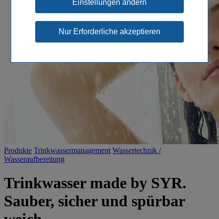
Einstellungen ändern
Produkte
Trinkwassermanagement
Wassertechnik /
Wasseraufbereitung
Trinkwasser made by SYR.
Sauber, sicher und spürbar