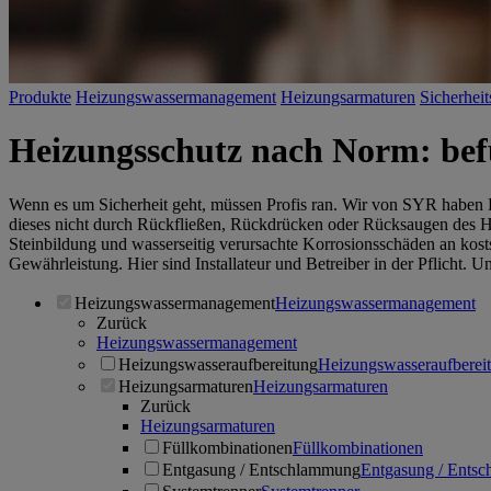
Produkte
Heizungswassermanagement
Heizungsarmaturen
Sicherhei
Heizungsschutz nach Norm: befül
Wenn es um Sicherheit geht, müssen Profis ran. Wir von SYR haben
dieses nicht durch Rückfließen, Rückdrücken oder Rücksaugen des H
Steinbildung und wasserseitig verursachte Korrosionsschäden an kost
Gewährleistung. Hier sind Installateur und Betreiber in der Pflicht. 
Heizungswassermanagement
Heizungswassermanagement
Zurück
Heizungswassermanagement
Heizungswasseraufbereitung
Heizungswasseraufberei
Heizungsarmaturen
Heizungsarmaturen
Zurück
Heizungsarmaturen
Füllkombinationen
Füllkombinationen
Entgasung / Entschlammung
Entgasung / Ents