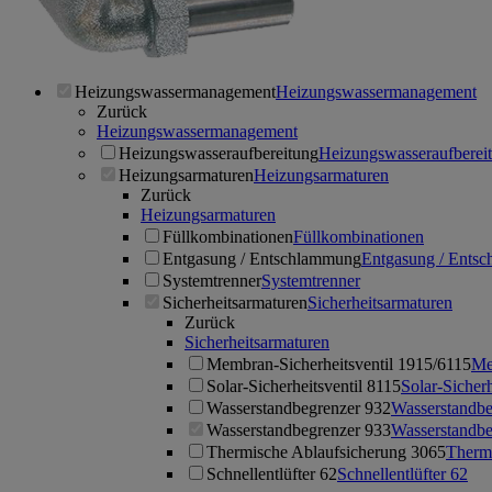
Heizungswassermanagement
Heizungswassermanagement
Zurück
Heizungswassermanagement
Heizungswasseraufbereitung
Heizungswasseraufberei
Heizungsarmaturen
Heizungsarmaturen
Zurück
Heizungsarmaturen
Füllkombinationen
Füllkombinationen
Entgasung / Entschlammung
Entgasung / Ents
Systemtrenner
Systemtrenner
Sicherheitsarmaturen
Sicherheitsarmaturen
Zurück
Sicherheitsarmaturen
Membran-Sicherheitsventil 1915/6115
Me
Solar-Sicherheitsventil 8115
Solar-Sicherh
Wasserstandbegrenzer 932
Wasserstandbe
Wasserstandbegrenzer 933
Wasserstandbe
Thermische Ablaufsicherung 3065
Therm
Schnellentlüfter 62
Schnellentlüfter 62