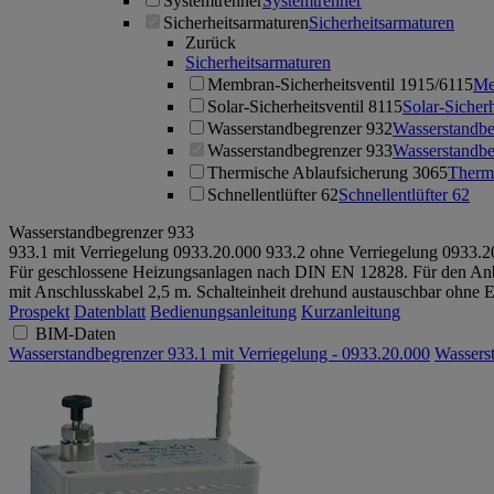
Systemtrenner
Systemtrenner
Sicherheitsarmaturen
Sicherheitsarmaturen
Zurück
Sicherheitsarmaturen
Membran-Sicherheitsventil 1915/6115
Me
Solar-Sicherheitsventil 8115
Solar-Sicherh
Wasserstandbegrenzer 932
Wasserstandbe
Wasserstandbegrenzer 933
Wasserstandbe
Thermische Ablaufsicherung 3065
Therm
Schnellentlüfter 62
Schnellentlüfter 62
Wasserstandbegrenzer 933
933.1 mit Verriegelung
0933.20.000
933.2 ohne Verriegelung
0933.2
Für geschlossene Heizungsanlagen nach DIN EN 12828. Für den Anba
mit Anschlusskabel 2,5 m. Schalteinheit drehund austauschbar ohne 
Prospekt
Datenblatt
Bedienungsanleitung
Kurzanleitung
BIM-Daten
Wasserstandbegrenzer 933.1 mit Verriegelung - 0933.20.000
Wassers