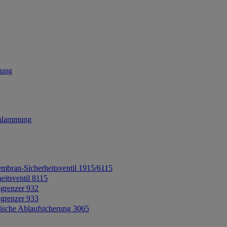
tung
chlammung
mbran-Sicherheitsventil 1915/6115
eitsventil 8115
grenzer 932
grenzer 933
ische Ablaufsicherung 3065