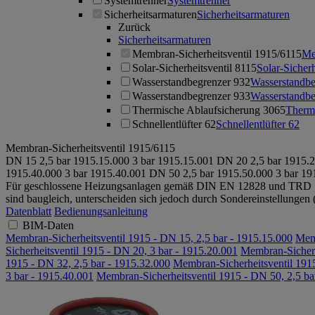
Systemtrenner
Systemtrenner
Sicherheitsarmaturen
Sicherheitsarmaturen
Zurück
Sicherheitsarmaturen
Membran-Sicherheitsventil 1915/6115
Me
Solar-Sicherheitsventil 8115
Solar-Sicherh
Wasserstandbegrenzer 932
Wasserstandbe
Wasserstandbegrenzer 933
Wasserstandbe
Thermische Ablaufsicherung 3065
Therm
Schnellentlüfter 62
Schnellentlüfter 62
Membran-Sicherheitsventil 1915/6115
DN 15
2,5 bar
1915.15.000
3 bar
1915.15.001
DN 20
2,5 bar
1915.2
1915.40.000
3 bar
1915.40.001
DN 50
2,5 bar
1915.50.000
3 bar
19
Für geschlossene Heizungsanlagen gemäß DIN EN 12828 und TRD 72
sind baugleich, unterscheiden sich jedoch durch Sondereinstellungen 
Datenblatt
Bedienungsanleitung
BIM-Daten
Membran-Sicherheitsventil 1915 - DN 15, 2,5 bar - 1915.15.000
Memb
Sicherheitsventil 1915 - DN 20, 3 bar - 1915.20.001
Membran-Sicherh
1915 - DN 32, 2,5 bar - 1915.32.000
Membran-Sicherheitsventil 1915
3 bar - 1915.40.001
Membran-Sicherheitsventil 1915 - DN 50, 2,5 ba