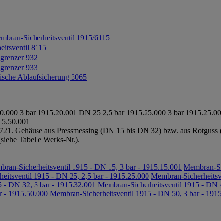
mbran-Sicherheitsventil 1915/6115
eitsventil 8115
grenzer 932
grenzer 933
ische Ablaufsicherung 3065
0.000
3 bar
1915.20.001
DN 25
2,5 bar
1915.25.000
3 bar
1915.25.0
15.50.001
1. Gehäuse aus Pressmessing (DN 15 bis DN 32) bzw. aus Rotguss (
(siehe Tabelle Werks-Nr.).
ran-Sicherheitsventil 1915 - DN 15, 3 bar - 1915.15.001
Membran-Sic
eitsventil 1915 - DN 25, 2,5 bar - 1915.25.000
Membran-Sicherheitsve
 - DN 32, 3 bar - 1915.32.001
Membran-Sicherheitsventil 1915 - DN 4
r - 1915.50.000
Membran-Sicherheitsventil 1915 - DN 50, 3 bar - 191