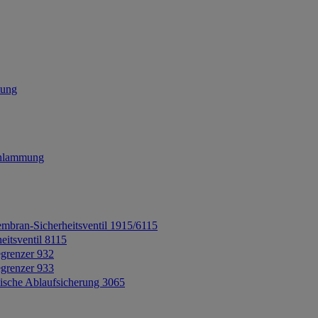
tung
chlammung
mbran-Sicherheitsventil 1915/6115
eitsventil 8115
grenzer 932
grenzer 933
ische Ablaufsicherung 3065