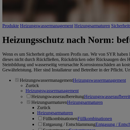
Produkte
Heizungswassermanagement
Heizungsarmaturen
Sicherhei
Heizungsschutz nach Norm: befül
Wenn es um Sicherheit geht, müssen Profis ran. Wir von SYR haben
dieses nicht durch Rückfließen, Rückdrücken oder Rücksaugen des H
Steinbildung und wasserseitig verursachte Korrosionsschäden an kost
Gewährleistung. Hier sind Installateur und Betreiber in der Pflicht. 
Heizungswassermanagement
Heizungswassermanagement
Zurück
Heizungswassermanagement
Heizungswasseraufbereitung
Heizungswasseraufberei
Heizungsarmaturen
Heizungsarmaturen
Zurück
Heizungsarmaturen
Füllkombinationen
Füllkombinationen
Entgasung / Entschlammung
Entgasung / Ents