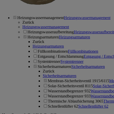
Heizungswassermanagement
Heizungswassermanagement
Zurück
Heizungswassermanagement
Heizungswasseraufbereitung
Heizungswasseraufberei
Heizungsarmaturen
Heizungsarmaturen
Zurück
Heizungsarmaturen
Füllkombinationen
Füllkombinationen
Entgasung / Entschlammung
Entgasung / Ents
Systemtrenner
Systemtrenner
Sicherheitsarmaturen
Sicherheitsarmaturen
Zurück
Sicherheitsarmaturen
Membran-Sicherheitsventil 1915/6115
Me
Solar-Sicherheitsventil 8115
Solar-Sicherh
Wasserstandbegrenzer 932
Wasserstandbe
Wasserstandbegrenzer 933
Wasserstandbe
Thermische Ablaufsicherung 3065
Therm
Schnellentlüfter 62
Schnellentlüfter 62