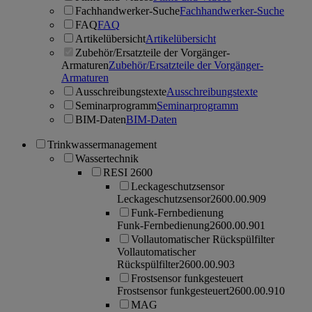
Fachhandwerker-Suche
Fachhandwerker-Suche
FAQ
FAQ
Artikelübersicht
Artikelübersicht
Zubehör/Ersatzteile der Vorgänger-
Armaturen
Zubehör/Ersatzteile der Vorgänger-
Armaturen
Ausschreibungstexte
Ausschreibungstexte
Seminarprogramm
Seminarprogramm
BIM-Daten
BIM-Daten
Trinkwassermanagement
Wassertechnik
RESI 2600
Leckageschutzsensor
Leckageschutzsensor
2600.00.909
Funk-Fernbedienung
Funk-Fernbedienung
2600.00.901
Vollautomatischer Rückspülfilter
Vollautomatischer
Rückspülfilter
2600.00.903
Frostsensor funkgesteuert
Frostsensor funkgesteuert
2600.00.910
MAG