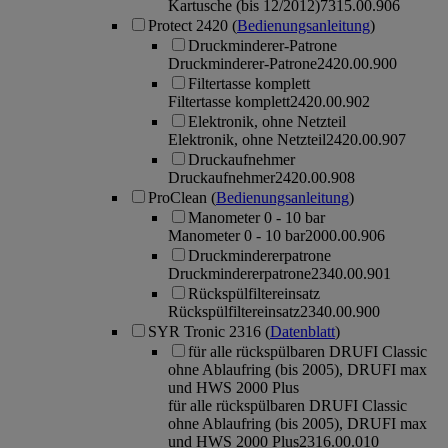
Kartusche (bis 12/2012)
7315.00.906
Protect 2420
(
Bedienungsanleitung
)
Druckminderer-Patrone
Druckminderer-Patrone
2420.00.900
Filtertasse komplett
Filtertasse komplett
2420.00.902
Elektronik, ohne Netzteil
Elektronik, ohne Netzteil
2420.00.907
Druckaufnehmer
Druckaufnehmer
2420.00.908
ProClean
(
Bedienungsanleitung
)
Manometer 0 - 10 bar
Manometer 0 - 10 bar
2000.00.906
Druckmindererpatrone
Druckmindererpatrone
2340.00.901
Rückspülfiltereinsatz
Rückspülfiltereinsatz
2340.00.900
SYR Tronic 2316
(
Datenblatt
)
für alle rückspülbaren DRUFI Classic
ohne Ablaufring (bis 2005), DRUFI max
und HWS 2000 Plus
für alle rückspülbaren DRUFI Classic
ohne Ablaufring (bis 2005), DRUFI max
und HWS 2000 Plus
2316.00.010