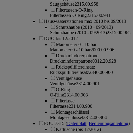
Sauggehäuse
2315.00.958
Filtertassen-O-Ring
Filtertassen-O-Ring
2315.00.941
Hauswasserstationen max 2010 bis 09/2013
Schutzhaube (2010 - 09/2013)
Schutzhaube (2010 - 09/2013)
2315.00.965
DUO bis 12/2012
Manometer 0 - 10 bar
Manometer 0 - 10 bar
2000.00.906
Druckmindererpatrone
Druckmindererpatrone
0312.20.928
Rückspülfiltereinsatz
Rückspülfiltereinsatz
2340.00.900
Ventilgehäuse
Ventilgehäuse
2314.00.901
O-Ring
O-Ring
2314.00.903
Filtertasse
Filtertasse
2314.00.900
Montageschlüssel
Montageschlüssel
2314.00.904
POU 7315
(
Datenblatt
,
Bedienungsanleitung
)
Kartusche (bis 12/2012)