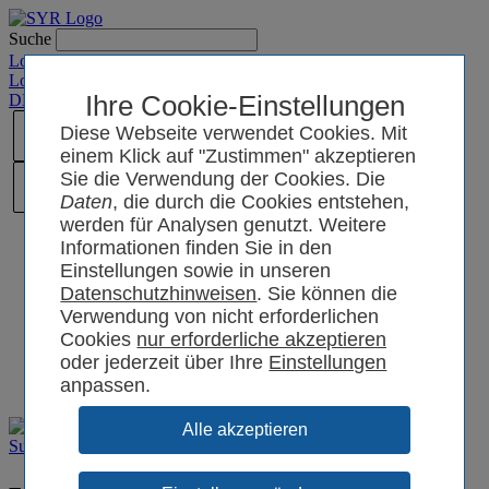
Suche
Login SYRCode²
Login SYR Connect
DE
/
EN
/
CN
Ihre Cookie-Einstellungen
/
PL
Diese Webseite verwendet Cookies. Mit
einem Klick auf "Zustimmen" akzeptieren
Sie die Verwendung der Cookies. Die
Daten
, die durch die Cookies entstehen,
werden für Analysen genutzt. Weitere
Informationen finden Sie in den
Einstellungen sowie in unseren
Datenschutzhinweisen
. Sie können die
Verwendung von nicht erforderlichen
Cookies
oder jederzeit über Ihre
Einstellungen
anpassen.
Support
Zubehör/Ersatzteile der Vorgänger-Armaturen