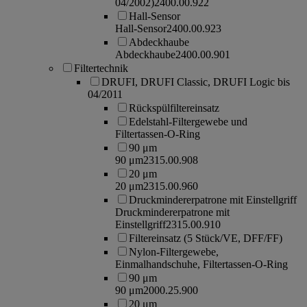
04/2002)
2400.00.922
Hall-Sensor
Hall-Sensor
2400.00.923
Abdeckhaube
Abdeckhaube
2400.00.901
Filtertechnik
DRUFI, DRUFI Classic, DRUFI Logic bis
04/2011
Rückspülfiltereinsatz
Edelstahl-Filtergewebe und
Filtertassen-O-Ring
90 μm
90 μm
2315.00.908
20 μm
20 μm
2315.00.960
Druckmindererpatrone mit Einstellgriff
Druckmindererpatrone mit
Einstellgriff
2315.00.910
Filtereinsatz (5 Stück/VE, DFF/FF)
Nylon-Filtergewebe,
Einmalhandschuhe, Filtertassen-O-Ring
90 μm
90 μm
2000.25.900
20 μm