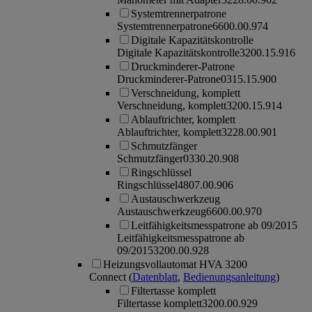
Systemtrennerpatrone
Systemtrennerpatrone
6600.00.974
Digitale Kapazitätskontrolle
Digitale Kapazitätskontrolle
3200.15.916
Druckminderer-Patrone
Druckminderer-Patrone
0315.15.900
Verschneidung, komplett
Verschneidung, komplett
3200.15.914
Ablauftrichter, komplett
Ablauftrichter, komplett
3228.00.901
Schmutzfänger
Schmutzfänger
0330.20.908
Ringschlüssel
Ringschlüssel
4807.00.906
Austauschwerkzeug
Austauschwerkzeug
6600.00.970
Leitfähigkeitsmesspatrone ab 09/2015
Leitfähigkeitsmesspatrone ab
09/2015
3200.00.928
Heizungsvollautomat HVA 3200
Connect
(
Datenblatt
,
Bedienungsanleitung
)
Filtertasse komplett
Filtertasse komplett
3200.00.929