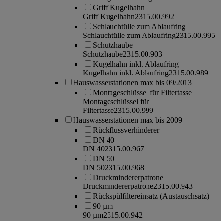
Griff Kugelhahn
Griff Kugelhahn
2315.00.992
Schlauchtülle zum Ablaufring
Schlauchtülle zum Ablaufring
2315.00.995
Schutzhaube
Schutzhaube
2315.00.903
Kugelhahn inkl. Ablaufring
Kugelhahn inkl. Ablaufring
2315.00.989
Hauswasserstationen max bis 09/2013
Montageschlüssel für Filtertasse
Montageschlüssel für
Filtertasse
2315.00.999
Hauswasserstationen max bis 2009
Rückflussverhinderer
DN 40
DN 40
2315.00.967
DN 50
DN 50
2315.00.968
Druckmindererpatrone
Druckmindererpatrone
2315.00.943
Rückspülfiltereinsatz (Austauschsatz)
90 µm
90 µm
2315.00.942