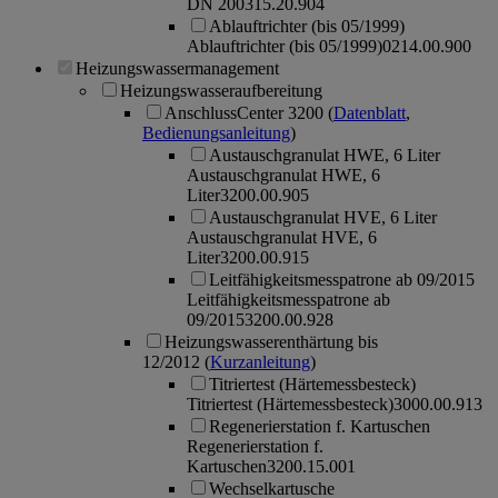
DN 20
0315.20.904
Ablauftrichter (bis 05/1999)
Ablauftrichter (bis 05/1999)
0214.00.900
Heizungswassermanagement
Heizungswasseraufbereitung
AnschlussCenter 3200
(
Datenblatt
,
Bedienungsanleitung
)
Austauschgranulat HWE, 6 Liter
Austauschgranulat HWE, 6
Liter
3200.00.905
Austauschgranulat HVE, 6 Liter
Austauschgranulat HVE, 6
Liter
3200.00.915
Leitfähigkeitsmesspatrone ab 09/2015
Leitfähigkeitsmesspatrone ab
09/2015
3200.00.928
Heizungswasserenthärtung bis
12/2012
(
Kurzanleitung
)
Titriertest (Härtemessbesteck)
Titriertest (Härtemessbesteck)
3000.00.913
Regenerierstation f. Kartuschen
Regenerierstation f.
Kartuschen
3200.15.001
Wechselkartusche