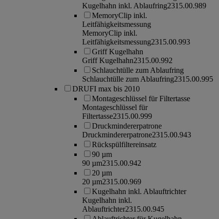
Kugelhahn inkl. Ablaufring
2315.00.989
MemoryClip inkl.
Leitfähigkeitsmessung
MemoryClip inkl.
Leitfähigkeitsmessung
2315.00.993
Griff Kugelhahn
Griff Kugelhahn
2315.00.992
Schlauchtülle zum Ablaufring
Schlauchtülle zum Ablaufring
2315.00.995
DRUFI max bis 2010
Montageschlüssel für Filtertasse
Montageschlüssel für
Filtertasse
2315.00.999
Druckmindererpatrone
Druckmindererpatrone
2315.00.943
Rückspülfiltereinsatz
90 µm
90 µm
2315.00.942
20 µm
20 µm
2315.00.969
Kugelhahn inkl. Ablauftrichter
Kugelhahn inkl.
Ablauftrichter
2315.00.945
Ablauftrichter für Kugelhahn