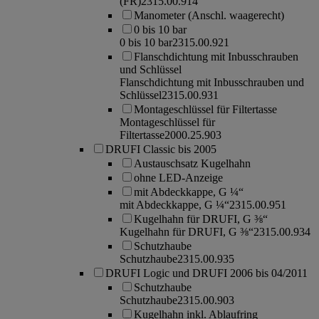
(FR)
2315.00.914
Manometer (Anschl. waagerecht)
0 bis 10 bar
0 bis 10 bar
2315.00.921
Flanschdichtung mit Inbusschrauben
und Schlüssel
Flanschdichtung mit Inbusschrauben und
Schlüssel
2315.00.931
Montageschlüssel für Filtertasse
Montageschlüssel für
Filtertasse
2000.25.903
DRUFI Classic bis 2005
Austauschsatz Kugelhahn
ohne LED-Anzeige
mit Abdeckkappe, G ¼“
mit Abdeckkappe, G ¼“
2315.00.951
Kugelhahn für DRUFI, G ⅜“
Kugelhahn für DRUFI, G ⅜“
2315.00.934
Schutzhaube
Schutzhaube
2315.00.935
DRUFI Logic und DRUFI 2006 bis 04/2011
Schutzhaube
Schutzhaube
2315.00.903
Kugelhahn inkl. Ablaufring