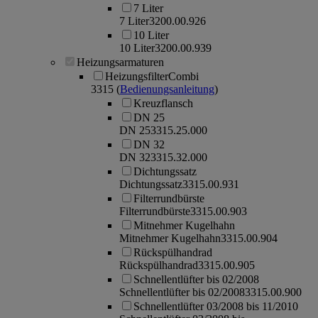
7 Liter
7 Liter
3200.00.926
10 Liter
10 Liter
3200.00.939
Heizungsarmaturen
HeizungsfilterCombi
3315
(
Bedienungsanleitung
)
Kreuzflansch
DN 25
DN 25
3315.25.000
DN 32
DN 32
3315.32.000
Dichtungssatz
Dichtungssatz
3315.00.931
Filterrundbürste
Filterrundbürste
3315.00.903
Mitnehmer Kugelhahn
Mitnehmer Kugelhahn
3315.00.904
Rückspülhandrad
Rückspülhandrad
3315.00.905
Schnellentlüfter bis 02/2008
Schnellentlüfter bis 02/2008
3315.00.900
Schnellentlüfter 03/2008 bis 11/2010