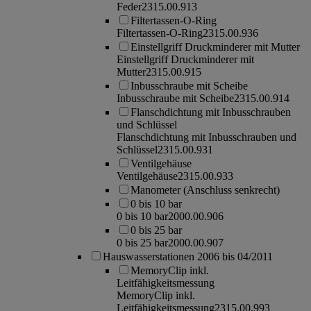
Feder
2315.00.913
Filtertassen-O-Ring
Filtertassen-O-Ring
2315.00.936
Einstellgriff Druckminderer mit Mutter
Einstellgriff Druckminderer mit
Mutter
2315.00.915
Inbusschraube mit Scheibe
Inbusschraube mit Scheibe
2315.00.914
Flanschdichtung mit Inbusschrauben
und Schlüssel
Flanschdichtung mit Inbusschrauben und
Schlüssel
2315.00.931
Ventilgehäuse
Ventilgehäuse
2315.00.933
Manometer (Anschluss senkrecht)
0 bis 10 bar
0 bis 10 bar
2000.00.906
0 bis 25 bar
0 bis 25 bar
2000.00.907
Hauswasserstationen 2006 bis 04/2011
MemoryClip inkl.
Leitfähigkeitsmessung
MemoryClip inkl.
Leitfähigkeitsmessung
2315.00.993