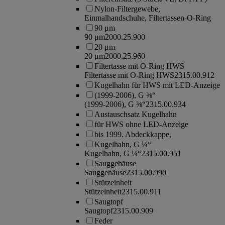
Nylon-Filtergewebe,
Einmalhandschuhe, Filtertassen-O-Ring
90 μm
90 μm
2000.25.900
20 μm
20 μm
2000.25.960
Filtertasse mit O-Ring HWS
Filtertasse mit O-Ring HWS
2315.00.912
Kugelhahn für HWS mit LED-Anzeige
(1999-2006), G ⅜“
(1999-2006), G ⅜“
2315.00.934
Austauschsatz Kugelhahn
für HWS ohne LED-Anzeige
bis 1999. Abdeckkappe,
Kugelhahn, G ¼“
Kugelhahn, G ¼“
2315.00.951
Sauggehäuse
Sauggehäuse
2315.00.990
Stützeinheit
Stützeinheit
2315.00.911
Saugtopf
Saugtopf
2315.00.909
Feder