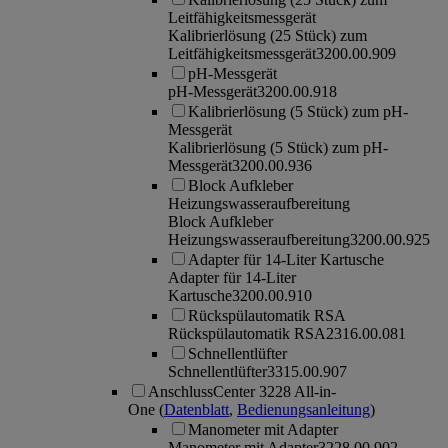
Leitfähigkeitsmessgerät
Kalibrierlösung (25 Stück) zum
Leitfähigkeitsmessgerät
3200.00.909
pH-Messgerät
pH-Messgerät
3200.00.918
Kalibrierlösung (5 Stück) zum pH-
Messgerät
Kalibrierlösung (5 Stück) zum pH-
Messgerät
3200.00.936
Block Aufkleber
Heizungswasseraufbereitung
Block Aufkleber
Heizungswasseraufbereitung
3200.00.925
Adapter für 14-Liter Kartusche
Adapter für 14-Liter
Kartusche
3200.00.910
Rückspülautomatik RSA
Rückspülautomatik RSA
2316.00.081
Schnellentlüfter
Schnellentlüfter
3315.00.907
AnschlussCenter 3228 All-in-
One
(
Datenblatt
,
Bedienungsanleitung
)
Manometer mit Adapter
Manometer mit Adapter
3228.00.902