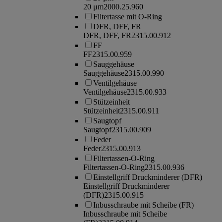
20 μm
2000.25.960
Filtertasse mit O-Ring
DFR, DFF, FR
DFR, DFF, FR
2315.00.912
FF
FF
2315.00.959
Sauggehäuse
Sauggehäuse
2315.00.990
Ventilgehäuse
Ventilgehäuse
2315.00.933
Stützeinheit
Stützeinheit
2315.00.911
Saugtopf
Saugtopf
2315.00.909
Feder
Feder
2315.00.913
Filtertassen-O-Ring
Filtertassen-O-Ring
2315.00.936
Einstellgriff Druckminderer (DFR)
Einstellgriff Druckminderer
(DFR)
2315.00.915
Inbusschraube mit Scheibe (FR)
Inbusschraube mit Scheibe