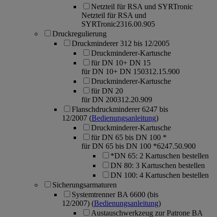
Netzteil für RSA und SYRTronic
Netzteil für RSA und
SYRTronic
2316.00.905
Druckregulierung
Druckminderer 312 bis 12/2005
Druckminderer-Kartusche
für DN 10+ DN 15
für DN 10+ DN 15
0312.15.900
Druckminderer-Kartusche
für DN 20
für DN 20
0312.20.909
Flanschdruckminderer 6247 bis
12/2007
(
Bedienungsanleitung
)
Druckminderer-Kartusche
für DN 65 bis DN 100 *
für DN 65 bis DN 100 *
6247.50.900
*DN 65: 2 Kartuschen bestellen
DN 80: 3 Kartuschen bestellen
DN 100: 4 Kartuschen bestellen
Sicherungsarmaturen
Systemtrenner BA 6600 (bis
12/2007)
(
Bedienungsanleitung
)
Austauschwerkzeug zur Patrone BA