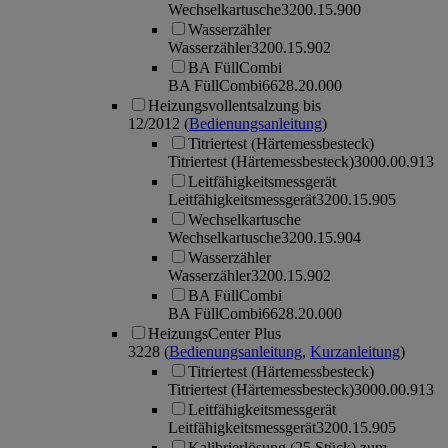
Wechselkartusche
3200.15.900
Wasserzähler
Wasserzähler
3200.15.902
BA FüllCombi
BA FüllCombi
6628.20.000
Heizungsvollentsalzung bis
12/2012
(
Bedienungsanleitung
)
Titriertest (Härtemessbesteck)
Titriertest (Härtemessbesteck)
3000.00.913
Leitfähigkeitsmessgerät
Leitfähigkeitsmessgerät
3200.15.905
Wechselkartusche
Wechselkartusche
3200.15.904
Wasserzähler
Wasserzähler
3200.15.902
BA FüllCombi
BA FüllCombi
6628.20.000
HeizungsCenter Plus
3228
(
Bedienungsanleitung
,
Kurzanleitung
)
Titriertest (Härtemessbesteck)
Titriertest (Härtemessbesteck)
3000.00.913
Leitfähigkeitsmessgerät
Leitfähigkeitsmessgerät
3200.15.905
Kalibrierlösung (25 Stück) zum