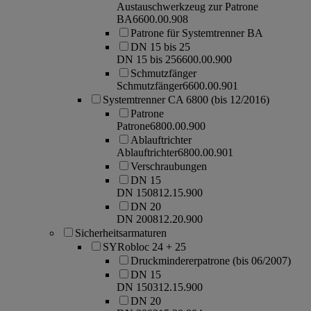
Austauschwerkzeug zur Patrone
BA
6600.00.908
Patrone für Systemtrenner BA
DN 15 bis 25
DN 15 bis 25
6600.00.900
Schmutzfänger
Schmutzfänger
6600.00.901
Systemtrenner CA 6800 (bis 12/2016)
Patrone
Patrone
6800.00.900
Ablauftrichter
Ablauftrichter
6800.00.901
Verschraubungen
DN 15
DN 15
0812.15.900
DN 20
DN 20
0812.20.900
Sicherheitsarmaturen
SYRobloc 24 + 25
Druckmindererpatrone (bis 06/2007)
DN 15
DN 15
0312.15.900
DN 20