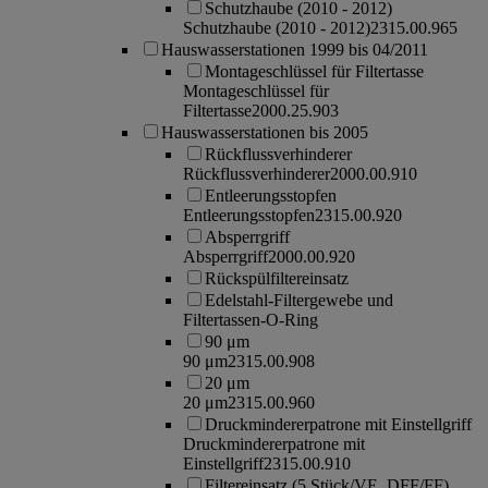
Schutzhaube (2010 - 2012)
Schutzhaube (2010 - 2012)
2315.00.965
Hauswasserstationen 1999 bis 04/2011
Montageschlüssel für Filtertasse
Montageschlüssel für
Filtertasse
2000.25.903
Hauswasserstationen bis 2005
Rückflussverhinderer
Rückflussverhinderer
2000.00.910
Entleerungsstopfen
Entleerungsstopfen
2315.00.920
Absperrgriff
Absperrgriff
2000.00.920
Rückspülfiltereinsatz
Edelstahl-Filtergewebe und
Filtertassen-O-Ring
90 μm
90 μm
2315.00.908
20 μm
20 μm
2315.00.960
Druckmindererpatrone mit Einstellgriff
Druckmindererpatrone mit
Einstellgriff
2315.00.910
Filtereinsatz (5 Stück/VE, DFF/FF)