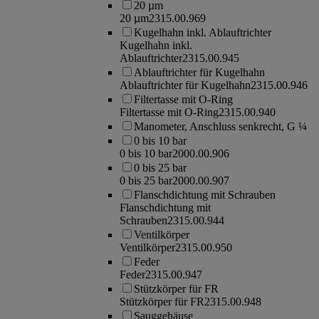
20 µm
20 µm
2315.00.969
Kugelhahn inkl. Ablauftrichter
Kugelhahn inkl.
Ablauftrichter
2315.00.945
Ablauftrichter für Kugelhahn
Ablauftrichter für Kugelhahn
2315.00.946
Filtertasse mit O-Ring
Filtertasse mit O-Ring
2315.00.940
Manometer, Anschluss senkrecht, G ¼
0 bis 10 bar
0 bis 10 bar
2000.00.906
0 bis 25 bar
0 bis 25 bar
2000.00.907
Flanschdichtung mit Schrauben
Flanschdichtung mit
Schrauben
2315.00.944
Ventilkörper
Ventilkörper
2315.00.950
Feder
Feder
2315.00.947
Stützkörper für FR
Stützkörper für FR
2315.00.948
Sauggehäuse