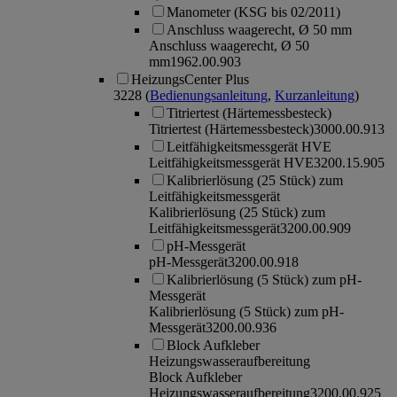
Manometer (KSG bis 02/2011)
Anschluss waagerecht, Ø 50 mm
Anschluss waagerecht, Ø 50
mm
1962.00.903
HeizungsCenter Plus
3228
(
Bedienungsanleitung
,
Kurzanleitung
)
Titriertest (Härtemessbesteck)
Titriertest (Härtemessbesteck)
3000.00.913
Leitfähigkeitsmessgerät HVE
Leitfähigkeitsmessgerät HVE
3200.15.905
Kalibrierlösung (25 Stück) zum
Leitfähigkeitsmessgerät
Kalibrierlösung (25 Stück) zum
Leitfähigkeitsmessgerät
3200.00.909
pH-Messgerät
pH-Messgerät
3200.00.918
Kalibrierlösung (5 Stück) zum pH-
Messgerät
Kalibrierlösung (5 Stück) zum pH-
Messgerät
3200.00.936
Block Aufkleber
Heizungswasseraufbereitung
Block Aufkleber
Heizungswasseraufbereitung
3200.00.925