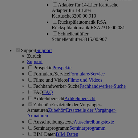
Adapter für 14-Liter Kartusche
Adapter für 14-Liter
Kartusche
3200.00.910
Rückspülautomatik RSA
Rückspülautomatik RSA
2316.00.081
Schnellentlüfter
Schnellentlüfter
3315.00.907
Support
Support
Zurück
Support
Prospekte
Prospekte
Formulare/Service
Formulare/Service
Filme und Videos
Filme und Videos
Fachhandwerker-Suche
Fachhandwerker-Suche
FAQ
FAQ
Artikelübersicht
Artikelübersicht
Zubehör/Ersatzteile der Vorgänger-
Armaturen
Zubehör/Ersatzteile der Vorgänger-
Armaturen
Ausschreibungstexte
Ausschreibungstexte
Seminarprogramm
Seminarprogramm
BIM-Daten
BIM-Daten