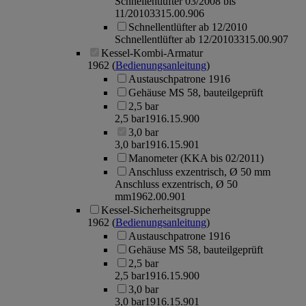
Schnellentlüfter 03/2008 bis
11/2010
3315.00.906
Schnellentlüfter ab 12/2010
Schnellentlüfter ab 12/2010
3315.00.907
Kessel-Kombi-Armatur
1962
(
Bedienungsanleitung
)
Austauschpatrone 1916
Gehäuse MS 58, bauteilgeprüft
2,5 bar
2,5 bar
1916.15.900
3,0 bar
3,0 bar
1916.15.901
Manometer (KKA bis 02/2011)
Anschluss exzentrisch, Ø 50 mm
Anschluss exzentrisch, Ø 50
mm
1962.00.901
Kessel-Sicherheitsgruppe
1962
(
Bedienungsanleitung
)
Austauschpatrone 1916
Gehäuse MS 58, bauteilgeprüft
2,5 bar
2,5 bar
1916.15.900
3,0 bar
3,0 bar
1916.15.901