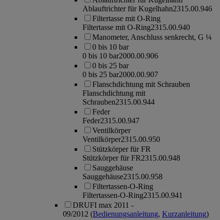
Ablauftrichter für Kugelhahn
2315.00.946
Filtertasse mit O-Ring
Filtertasse mit O-Ring
2315.00.940
Manometer, Anschluss senkrecht, G ¼
0 bis 10 bar
0 bis 10 bar
2000.00.906
0 bis 25 bar
0 bis 25 bar
2000.00.907
Flanschdichtung mit Schrauben
Flanschdichtung mit
Schrauben
2315.00.944
Feder
Feder
2315.00.947
Ventilkörper
Ventilkörper
2315.00.950
Stützkörper für FR
Stützkörper für FR
2315.00.948
Sauggehäuse
Sauggehäuse
2315.00.958
Filtertassen-O-Ring
Filtertassen-O-Ring
2315.00.941
DRUFI max 2011 -
09/2012
(
Bedienungsanleitung
,
Kurzanleitung
)