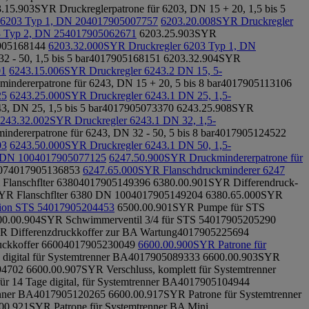
.15.903
SYR Druckreglerpatrone für 6203, DN 15 + 20, 1,5 bis 5
 6203 Typ 1, DN 20
4017905007757
6203.20.008
SYR Druckregler
 Typ 2, DN 25
4017905062671
6203.25.903
SYR
905168144
6203.32.000
SYR Druckregler 6203 Typ 1, DN
 - 50, 1,5 bis 5 bar
4017905168151
6203.32.904
SYR
01
6243.15.006
SYR Druckregler 6243.2 DN 15, 5-
ndererpatrone für 6243, DN 15 + 20, 5 bis 8 bar
4017905113106
25
6243.25.000
SYR Druckregler 6243.1 DN 25, 1,5-
, DN 25, 1,5 bis 5 bar
4017905073370
6243.25.908
SYR
243.32.002
SYR Druckregler 6243.1 DN 32, 1,5-
ndererpatrone für 6243, DN 32 - 50, 5 bis 8 bar
4017905124522
03
6243.50.000
SYR Druckregler 6243.1 DN 50, 1,5-
 DN 100
4017905077125
6247.50.900
SYR Druckmindererpatrone für
07
4017905136853
6247.65.000
SYR Flanschdruckminderer 6247
Flanschflter 6380
4017905149396
6380.00.901
SYR Differendruck-
YR Flanschflter 6380 DN 100
4017905149204
6380.65.000
SYR
tion STS 5
4017905204453
6500.00.901
SYR Pumpe für STS
00.00.904
SYR Schwimmerventil 3/4 für STS 5
4017905205290
R Differenzdruckkoffer zur BA Wartung
4017905225694
ckkoffer 6600
4017905230049
6600.00.900
SYR Patrone für
digital für Systemtrenner BA
4017905089333
6600.00.903
SYR
94702
6600.00.907
SYR Verschluss, komplett für Systemtrenner
ür 14 Tage digital, für Systemtrenner BA
4017905104944
enner BA
4017905120265
6600.00.917
SYR Patrone für Systemtrenner
00.921
SYR Patrone für Systemtrenner BA Mini