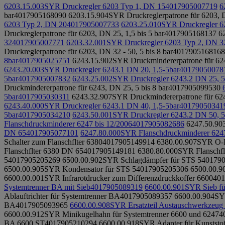
6203.15.003
SYR Druckregler 6203 Typ 1, DN 15
4017905007719
6
bar
4017905168090
6203.15.904
SYR Druckreglerpatrone für 6203, D
6203 Typ 2, DN 20
4017905007733
6203.25.010
SYR Druckregler 6
Druckreglerpatrone für 6203, DN 25, 1,5 bis 5 bar
4017905168137
6
32
4017905007771
6203.32.001
SYR Druckregler 6203 Typ 2, DN 3
Druckreglerpatrone für 6203, DN 32 - 50, 5 bis 8 bar
4017905168168
8bar
4017905025751
6243.15.902
SYR Druckmindererpatrone für 624
6243.20.003
SYR Druckregler 6243.1 DN 20, 1,5-5bar
40179050078
5bar
4017905007832
6243.25.002
SYR Druckregler 6243.2 DN 25, 5
Druckmindererpatrone für 6243, DN 25, 5 bis 8 bar
4017905099530
5bar
4017905030311
6243.32.907
SYR Druckmindererpatrone für 6243
6243.40.000
SYR Druckregler 6243.1 DN 40, 1,5-5bar
40179050341
5bar
4017905034210
6243.50.001
SYR Druckregler 6243.2 DN 50, 5
Flanschdruckminderer 6247 bis 12/2006
4017905082686
6247.50.90
DN 65
4017905077101
6247.80.000
SYR Flanschdruckminderer 62
Schalter zum Flanschflter 6380
4017905149914
6380.00.907
SYR O-Ri
Flanschflter 6380 DN 65
4017905149181
6380.80.000
SYR Flanschfl
5
4017905205269
6500.00.902
SYR Schlagdämpfer für STS 5
40179
6500.00.905
SYR Kondensator für STS 5
4017905205306
6500.00.9
6600.00.001
SYR Infrarotdrucker zum Differenzdruckkoffer 6600
401
Systemtrenner BA mit Sieb
4017905089319
6600.00.901
SYR Sieb fü
Ablauftrichter für Systemtrenner BA
4017905089357
6600.00.904
SYR
BA
4017905093965
6600.00.908
SYR Ersatzteil Austauschwerkzeug 
6600.00.912
SYR Minikugelhahn für Systemtrenner 6600 und 6247
4
BA 6600 ST
4017905210294
6600.00.918
SYR Adapter für Kunststo