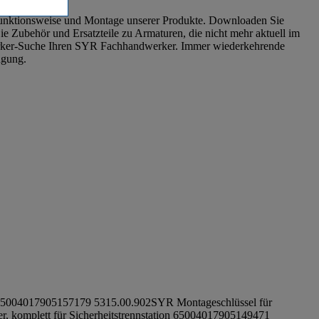
Funktionsweise und Montage unserer Produkte. Downloaden Sie
e Zubehör und Ersatzteile zu Armaturen, die nicht mehr aktuell im
dwerker-Suche Ihren SYR Fachhandwerker. Immer wiederkehrende
ügung.
6500
4017905157179
5315.00.902
SYR Montageschlüssel für
r, komplett für Sicherheitstrennstation 6500
4017905149471