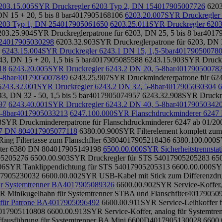
203.15.005
SYR Druckregler 6203 Typ 2, DN 15
4017905007726
6203
N 15 + 20, 5 bis 8 bar
4017905168106
6203.20.007
SYR Druckregler
203 Typ 1, DN 25
4017905061650
6203.25.011
SYR Druckregler 6203
203.25.904
SYR Druckreglerpatrone für 6203, DN 25, 5 bis 8 bar
4017
2
4017905030298
6203.32.903
SYR Druckreglerpatrone für 6203, DN 32
6243.15.004
SYR Druckregler 6243.1 DN 15, 1,5-5bar
40179050078
3, DN 15 + 20, 1,5 bis 5 bar
4017905085588
6243.15.903
SYR Druckmi
18
6243.20.005
SYR Druckregler 6243.2 DN 20, 5-8bar
40179050078
-8bar
4017905007849
6243.25.907
SYR Druckmindererpatrone für 6243
6243.32.001
SYR Druckregler 6243.2 DN 32, 5-8bar
4017905030304
6
, DN 32 - 50, 1,5 bis 5 bar
4017905074957
6243.32.908
SYR Druckmi
97
6243.40.001
SYR Druckregler 6243.2 DN 40, 5-8bar
40179050342
-8bar
4017905033213
6247.100.000
SYR Flanschdruckminderer 6247
3
SYR Druckmindererpatrone für Flanschdruckminderer 6247 ab 01/20
47 DN 80
4017905077118
6380.00.900
SYR Filterelement komplett zum 
ng Filtertasse zum Flanschflter 6380
4017905218436
6380.100.000
S
ter 6380 DN 80
4017905149198
6500.00.000
SYR Sicherheitstrennsta
05205276
6500.00.903
SYR Druckregler für STS 5
4017905205283
65
06
SYR Tanklippendichtung für STS 5
4017905205313
6600.00.000
SY
7905230032
6600.00.002
SYR USB-Kabel mit Stick zum Differenzdru
r Systemtrenner BA
4017905089326
6600.00.902
SYR Service-Koffer, 
 Minikugelhahn für Systemtrenner STBA und Flanschflter
40179050
für Patrone BA
4017905096492
6600.00.911
SYR Service-Leihkoffer f
017905110808
6600.00.913
SYR Service-Koffer, analog für Systemtr
ffausführung für Systemtrenner BA Mini 6600D
4017905130028
6600.