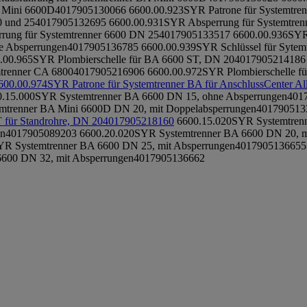
A Mini 6600D
4017905130066
6600.00.923
SYR Patrone für Systemtre
0 und 25
4017905132695
6600.00.931
SYR Absperrung für Systemtre
rung für Systemtrenner 6600 DN 25
4017905133517
6600.00.936
SYR 
e Absperrungen
4017905136785
6600.00.939
SYR Schlüssel für Syte
.00.965
SYR Plombierschelle für BA 6600 ST, DN 20
4017905214186
trenner CA 6800
4017905216906
6600.00.972
SYR Plombierschelle f
600.00.974
SYR Patrone für Systemtrenner BA für AnschlussCenter All
0.15.000
SYR Systemtrenner BA 6600 DN 15, ohne Absperrungen
401
mtrenner BA Mini 6600D DN 20, mit Doppelabsperrungen
401790513
für Standrohre, DN 20
4017905218160
6600.15.020
SYR Systemtrenn
en
4017905089203
6600.20.020
SYR Systemtrenner BA 6600 DN 20, m
YR Systemtrenner BA 6600 DN 25, mit Absperrungen
4017905136655
600 DN 32, mit Absperrungen
4017905136662