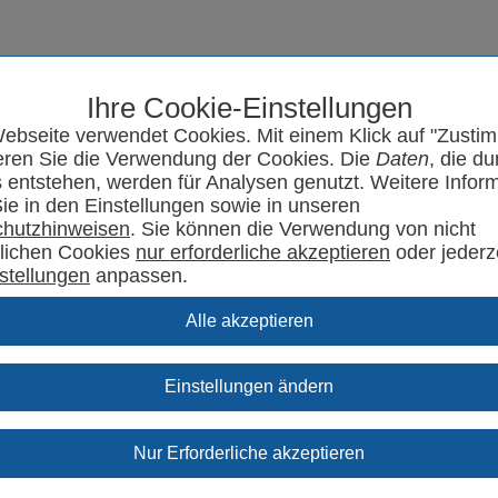
Ihre Cookie-Einstellungen
Seminarprogramm
SYRCode²
Aktuelles
Support
Kontakt
ebseite verwendet Cookies. Mit einem Klick auf "Zusti
eren Sie die Verwendung der Cookies. Die
Daten
, die du
 entstehen, werden für Analysen genutzt. Weitere Infor
Sie in den Einstellungen sowie in unseren
hutzhinweisen
. Sie können die Verwendung von nicht
rlichen Cookies
oder jederz
stellungen
anpassen.
Einstellungen ändern
upport Specials.