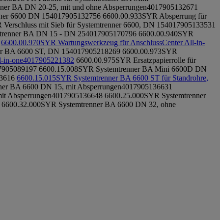
nner BA DN 20-25, mit und ohne Absperrungen
4017905132671
nner 6600 DN 15
4017905132756
6600.00.933
SYR Absperrung für
Verschluss mit Sieb für Systemtrenner 6600, DN 15
4017905133531
mtrenner BA DN 15 - DN 25
4017905170796
6600.00.940
SYR
6600.00.970
SYR Wartungswerkzeug für AnschlussCenter All-in-
ür BA 6600 ST, DN 15
4017905218269
6600.00.973
SYR
-in-one
4017905221382
6600.00.975
SYR Ersatzpapierrolle für
7905089197
6600.15.008
SYR Systemtrenner BA Mini 6600D DN
3616
6600.15.015
SYR Systemtrenner BA 6600 ST für Standrohre,
er BA 6600 DN 15, mit Absperrungen
4017905136631
it Absperrungen
4017905136648
6600.25.000
SYR Systemtrenner
6600.32.000
SYR Systemtrenner BA 6600 DN 32, ohne