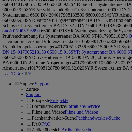
6600D
4017905130059
6600.00.922
SYR Sieb für Systemtrenner B
6600.00.925
SYR Verschluss mit Sieb für Systemtrenner 6600, DN 2
Systemtrenner 6600 DN 20
4017905133500
6600.00.934
SYR Absper
6600.00.938
SYR Patrone für Systemtrenner BA DN 15, mit und ohn
Schlüssel für Sytemtrenner BA DN 32 - DN 50
4017905182638
6600
one
4017905216890
6600.00.971
SYR Wartungswerkzeug für System
Prüfverschraubung für Systemtrenner BA 6600 ST
4017905218276
6
Thermodrucker zum Differenzdruckkoffer 6600
4017905230056
660
15, mit Doppelabsperrungen
4017905133258
6600.15.009
SYR Syste
DN 15
4017905218153
6600.15.016
SYR Systemtrenner BA 6600 ST 
6600.20.000
SYR Systemtrenner BA 6600 DN 20, ohne Absperrung
BA 6600 DN 25, ohne Absperrungen
4017905089210
6600.25.020
S
Absperrungen
4017905128780
6600.32.020
SYR Systemtrenner BA 6
...
3
4
5
6
7
8
9
Support
Support
Zurück
Support
Prospekte
Prospekte
Formulare/Service
Formulare/Service
Filme und Videos
Filme und Videos
Fachhandwerker-Suche
Fachhandwerker-Suche
FAQ
FAQ
Artikelübersicht
Artikelübersicht