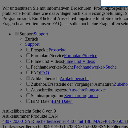
Wir unterstützen Sie mit informativen Broschüren, Produktprospek
praktische Formulare wie das Anlagenbuch zur Heizungsbefüllung. Suc
Programm sind. Ein Klick auf Ausschreibungstexte führt Sie direkt
Fragen beantworten unsere FAQs ― sollte noch eine Frage offen sein,
Support
Support
Zurück
Support
Prospekte
Prospekte
Formulare/Service
Formulare/Service
Filme und Videos
Filme und Videos
Fachhandwerker-Suche
Fachhandwerker-Suche
FAQ
FAQ
Artikelübersicht
Artikelübersicht
Zubehör/Ersatzteile der Vorgänger-Armaturen
Zubehör
Ausschreibungstexte
Ausschreibungstexte
Seminarprogramm
Seminarprogramm
BIM-Daten
BIM-Daten
Artikelübersicht
Seite 8 von 9
Artikelnummer
Produkte
EAN
4807.20.001
SYR Sicherheitscenter 4807 mit 18L-MAG
4017905051
Trinkwasserflter zu 6500
4017905157063
5315.00.903
SYR Filtereins