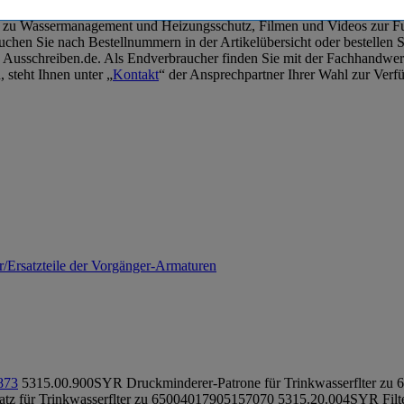
ten zu Wassermanagement und Heizungsschutz, Filmen und Videos zur 
hen Sie nach Bestellnummern in der Artikelübersicht oder bestellen Si
 zu Ausschreiben.de. Als Endverbraucher finden Sie mit der Fachhan
 steht Ihnen unter „
Kontakt
“ der Ansprechpartner Ihrer Wahl zur Verf
/Ersatzteile der Vorgänger-Armaturen
873
5315.00.900
SYR Druckminderer-Patrone für Trinkwasserflter zu 
atz für Trinkwasserflter zu 6500
4017905157070
5315.20.004
SYR Filte