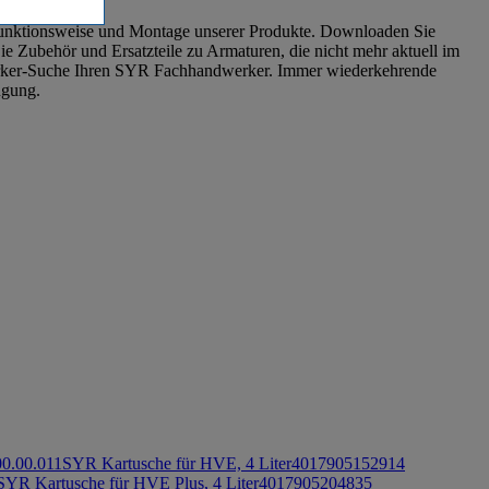
Funktionsweise und Montage unserer Produkte. Downloaden Sie
e Zubehör und Ersatzteile zu Armaturen, die nicht mehr aktuell im
dwerker-Suche Ihren SYR Fachhandwerker. Immer wiederkehrende
ügung.
0.00.011
SYR Kartusche für HVE, 4 Liter
4017905152914
SYR Kartusche für HVE Plus, 4 Liter
4017905204835