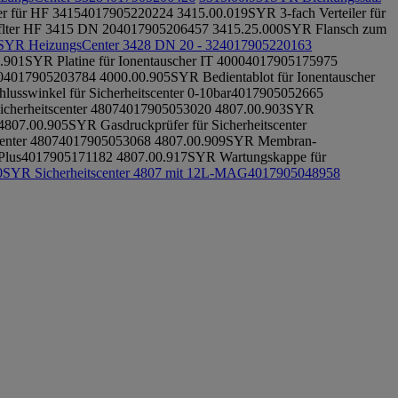
er für HF 3415
4017905220224
3415.00.019
SYR 3-fach Verteiler für
lter HF 3415 DN 20
4017905206457
3415.25.000
SYR Flansch zum
SYR HeizungsCenter 3428 DN 20 - 32
4017905220163
.901
SYR Platine für Ionentauscher IT 4000
4017905175975
0
4017905203784
4000.00.905
SYR Bedientablot für Ionentauscher
usswinkel für Sicherheitscenter 0-10bar
4017905052665
cherheitscenter 4807
4017905053020
4807.00.903
SYR
4807.00.905
SYR Gasdruckprüfer für Sicherheitscenter
enter 4807
4017905053068
4807.00.909
SYR Membran-
Plus
4017905171182
4807.00.917
SYR Wartungskappe für
0
SYR Sicherheitscenter 4807 mit 12L-MAG
4017905048958