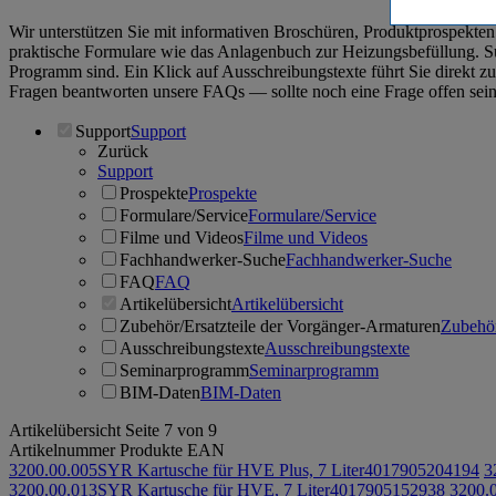
Wir unterstützen Sie mit informativen Broschüren, Produktprospek
praktische Formulare wie das Anlagenbuch zur Heizungsbefüllung. Suc
Programm sind. Ein Klick auf Ausschreibungstexte führt Sie direkt
Fragen beantworten unsere FAQs ― sollte noch eine Frage offen sein,
Support
Support
Zurück
Support
Prospekte
Prospekte
Formulare/Service
Formulare/Service
Filme und Videos
Filme und Videos
Fachhandwerker-Suche
Fachhandwerker-Suche
FAQ
FAQ
Artikelübersicht
Artikelübersicht
Zubehör/Ersatzteile der Vorgänger-Armaturen
Zubehör
Ausschreibungstexte
Ausschreibungstexte
Seminarprogramm
Seminarprogramm
BIM-Daten
BIM-Daten
Artikelübersicht
Seite 7 von 9
Artikelnummer
Produkte
EAN
3200.00.005
SYR Kartusche für HVE Plus, 7 Liter
4017905204194
3
3200.00.013
SYR Kartusche für HVE, 7 Liter
4017905152938
3200.