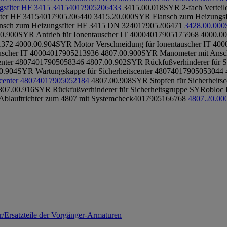
sflter HF 3415 3415
4017905206433
3415.00.018
SYR 2-fach Verteil
lter HF 3415
4017905206440
3415.20.000
SYR Flansch zum Heizungsf
nsch zum Heizungsflter HF 3415 DN 32
4017905206471
3428.00.000
0.900
SYR Antrieb für Ionentauscher IT 4000
4017905175968
4000.00
1372
4000.00.904
SYR Motor Verschneidung für Ionentauscher IT 400
uscher IT 4000
4017905213936
4807.00.900
SYR Manometer mit Anschl
nter 4807
4017905058346
4807.00.902
SYR Rückfußverhinderer für Si
0.904
SYR Wartungskappe für Sicherheitscenter 4807
4017905053044
center 4807
4017905052184
4807.00.908
SYR Stopfen für Sicherheitsc
807.00.916
SYR Rückfußverhinderer für Sicherheitsgruppe SYRobloc 
blauftrichter zum 4807 mit Systemcheck
4017905166768
4807.20.00
/Ersatzteile der Vorgänger-Armaturen