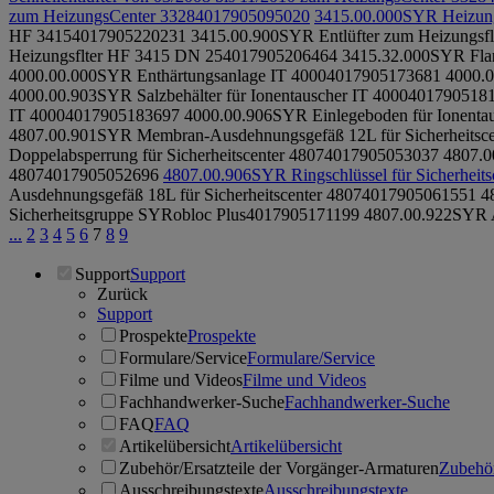
zum HeizungsCenter 3328
4017905095020
3415.00.000
SYR Heizung
HF 3415
4017905220231
3415.00.900
SYR Entlüfter zum Heizungsf
Heizungsflter HF 3415 DN 25
4017905206464
3415.32.000
SYR Fla
4000.00.000
SYR Enthärtungsanlage IT 4000
4017905173681
4000.0
4000.00.903
SYR Salzbehälter für Ionentauscher IT 4000
401790518
IT 4000
4017905183697
4000.00.906
SYR Einlegeboden für Ionenta
4807.00.901
SYR Membran-Ausdehnungsgefäß 12L für Sicherheitsce
Doppelabsperrung für Sicherheitscenter 4807
4017905053037
4807.0
4807
4017905052696
4807.00.906
SYR Ringschlüssel für Sicherheits
Ausdehnungsgefäß 18L für Sicherheitscenter 4807
4017905061551
4
Sicherheitsgruppe SYRobloc Plus
4017905171199
4807.00.922
SYR A
...
2
3
4
5
6
7
8
9
Support
Support
Zurück
Support
Prospekte
Prospekte
Formulare/Service
Formulare/Service
Filme und Videos
Filme und Videos
Fachhandwerker-Suche
Fachhandwerker-Suche
FAQ
FAQ
Artikelübersicht
Artikelübersicht
Zubehör/Ersatzteile der Vorgänger-Armaturen
Zubehör
Ausschreibungstexte
Ausschreibungstexte