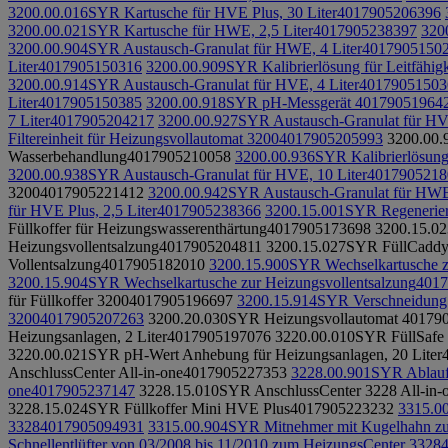
3200.00.016
SYR Kartusche für HVE Plus, 30 Liter
4017905206396
3200.00.021
SYR Kartusche für HWE, 2,5 Liter
4017905238397
320
3200.00.904
SYR Austausch-Granulat für HWE, 4 Liter
4017905150
Liter
4017905150316
3200.00.909
SYR Kalibrierlösung für Leitfähig
3200.00.914
SYR Austausch-Granulat für HVE, 4 Liter
40179051503
Liter
4017905150385
3200.00.918
SYR pH-Messgerät
40179051964
7 Liter
4017905204217
3200.00.927
SYR Austausch-Granulat für HVE
Filtereinheit für Heizungsvollautomat 3200
4017905205993
3200.00.
Wasserbehandlung
4017905210058
3200.00.936
SYR Kalibrierlösung
3200.00.938
SYR Austausch-Granulat für HVE, 10 Liter
4017905218
3200
4017905221412
3200.00.942
SYR Austausch-Granulat für HWE,
für HVE Plus, 2,5 Liter
4017905238366
3200.15.001
SYR Regenerier
Füllkoffer für Heizungswasserenthärtung
4017905173698
3200.15.02
Heizungsvollentsalzung
4017905204811
3200.15.027
SYR FüllCaddy 
Vollentsalzung
4017905182010
3200.15.900
SYR Wechselkartusche z
3200.15.904
SYR Wechselkartusche zur Heizungsvollentsalzung
4017
für Füllkoffer 3200
4017905196697
3200.15.914
SYR Verschneidung 
3200
4017905207263
3200.20.030
SYR Heizungsvollautomat
40179
Heizungsanlagen, 2 Liter
4017905197076
3220.00.010
SYR FüllSafe P
3220.00.021
SYR pH-Wert Anhebung für Heizungsanlagen, 20 Liter
AnschlussCenter All-in-one
4017905227353
3228.00.901
SYR Ablauft
one
4017905237147
3228.15.010
SYR AnschlussCenter 3228 All-in-
3228.15.024
SYR Füllkoffer Mini HVE Plus
4017905223232
3315.0
3328
4017905094931
3315.00.904
SYR Mitnehmer mit Kugelhahn z
Schnellentlüfter von 03/2008 bis 11/2010 zum HeizungsCenter 3328