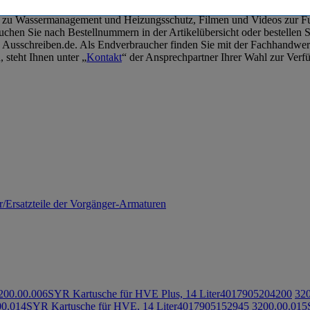
ten zu Wassermanagement und Heizungsschutz, Filmen und Videos zur 
hen Sie nach Bestellnummern in der Artikelübersicht oder bestellen Si
 zu Ausschreiben.de. Als Endverbraucher finden Sie mit der Fachhan
 steht Ihnen unter „
Kontakt
“ der Ansprechpartner Ihrer Wahl zur Verf
/Ersatzteile der Vorgänger-Armaturen
200.00.006
SYR Kartusche für HVE Plus, 14 Liter
4017905204200
320
00.014
SYR Kartusche für HVE, 14 Liter
4017905152945
3200.00.015