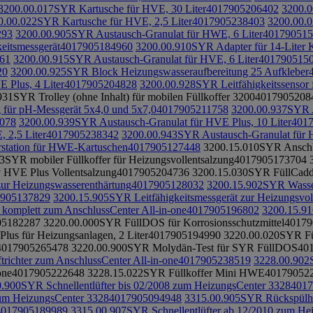
3200.00.017
SYR Kartusche für HVE, 30 Liter
4017905206402
3200.0
0.00.022
SYR Kartusche für HVE, 2,5 Liter
4017905238403
3200.00.
293
3200.00.905
SYR Austausch-Granulat für HWE, 6 Liter
401790515
keitsmessgerät
4017905184960
3200.00.910
SYR Adapter für 14-Liter 
61
3200.00.915
SYR Austausch-Granulat für HVE, 6 Liter
401790515
20
3200.00.925
SYR Block Heizungswasseraufbereitung 25 Aufkleber
 Plus, 4 Liter
4017905204828
3200.00.928
SYR Leitfähigkeitssensor
931
SYR Trolley (ohne Inhalt) für mobilen Füllkoffer 3200
4017905208
 für pH-Messgerät 5x4,0 und 5x7,0
4017905211758
3200.00.937
SYR A
078
3200.00.939
SYR Austausch-Granulat für HVE Plus, 10 Liter
401
 2,5 Liter
4017905238342
3200.00.943
SYR Austausch-Granulat für H
station für HWE-Kartuschen
4017905127448
3200.15.010
SYR Ansch
3
SYR mobiler Füllkoffer für Heizungsvollentsalzung
4017905173704
HVE Plus Vollentsalzung
4017905204736
3200.15.030
SYR FüllCadd
ur Heizungswasserenthärtung
4017905128032
3200.15.902
SYR Wasser
905137829
3200.15.905
SYR Leitfähigkeitsmessgerät zur Heizungsvol
komplett zum AnschlussCenter All-in-one
4017905196802
3200.15.91
05182287
3220.00.000
SYR FüllDOS für Korrosionsschutzmittel
40179
lus für Heizungsanlagen, 2 Liter
4017905194990
3220.00.020
SYR Fül
4017905265478
3220.00.900
SYR Molydän-Test für SYR FüllDOS
40
richter zum AnschlussCenter All-in-one
4017905238519
3228.00.902
one
4017905222648
3228.15.022
SYR Füllkoffer Mini HWE
40179052
0.900
SYR Schnellentlüfter bis 02/2008 zum HeizungsCenter 3328
4017
um HeizungsCenter 3328
4017905094948
3315.00.905
SYR Rückspülh
4017905189989
3315.00.907
SYR Schnellentlüfter ab 12/2010 zum He