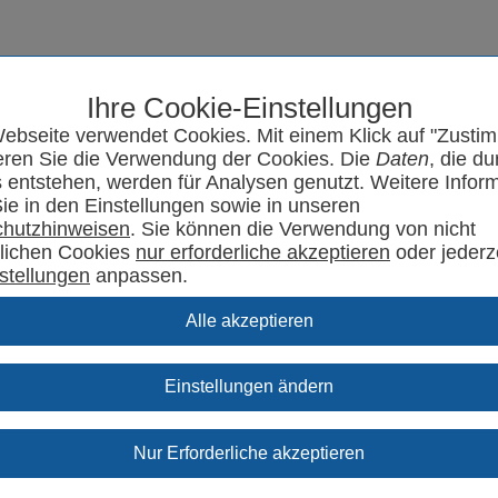
Ihre Cookie-Einstellungen
Seminarprogramm
SYRCode²
Aktuelles
Support
Kontakt
ebseite verwendet Cookies. Mit einem Klick auf "Zusti
eren Sie die Verwendung der Cookies. Die
Daten
, die du
 entstehen, werden für Analysen genutzt. Weitere Infor
Sie in den Einstellungen sowie in unseren
hutzhinweisen
. Sie können die Verwendung von nicht
rlichen Cookies
oder jederz
stellungen
anpassen.
Einstellungen ändern
upport Specials.