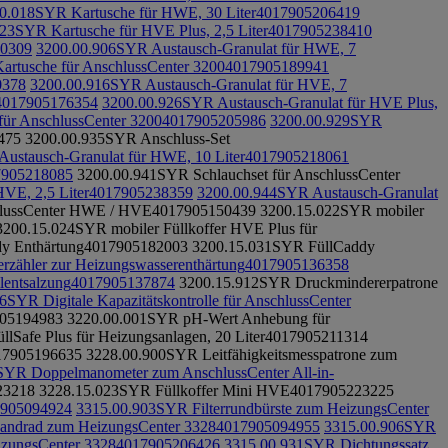
0.018
SYR Kartusche für HWE, 30 Liter
4017905206419
023
SYR Kartusche für HVE Plus, 2,5 Liter
4017905238410
0309
3200.00.906
SYR Austausch-Granulat für HWE, 7
Kartusche für AnschlussCenter 3200
4017905189941
0378
3200.00.916
SYR Austausch-Granulat für HVE, 7
4017905176354
3200.00.926
SYR Austausch-Granulat für HVE Plus,
 für AnschlussCenter 3200
4017905205986
3200.00.929
SYR
475
3200.00.935
SYR Anschluss-Set
ustausch-Granulat für HWE, 10 Liter
4017905218061
7905218085
3200.00.941
SYR Schlauchset für AnschlussCenter
VE, 2,5 Liter
4017905238359
3200.00.944
SYR Austausch-Granulat
lussCenter HWE / HVE
4017905150439
3200.15.022
SYR mobiler
3200.15.024
SYR mobiler Füllkoffer HVE Plus für
y Enthärtung
4017905182003
3200.15.031
SYR FüllCaddy
zähler zur Heizungswasserenthärtung
4017905136358
lentsalzung
4017905137874
3200.15.912
SYR Druckmindererpatrone
6
SYR Digitale Kapazitätskontrolle für AnschlussCenter
05194983
3220.00.001
SYR pH-Wert Anhebung für
lSafe Plus für Heizungsanlagen, 20 Liter
4017905211314
17905196635
3228.00.900
SYR Leitfähigkeitsmesspatrone zum
SYR Doppelmanometer zum AnschlussCenter All-in-
23218
3228.15.023
SYR Füllkoffer Mini HVE
4017905223225
905094924
3315.00.903
SYR Filterrundbürste zum HeizungsCenter
andrad zum HeizungsCenter 3328
4017905094955
3315.00.906
SYR
izungsCenter 3328
4017905206426
3315.00.931
SYR Dichtungssatz