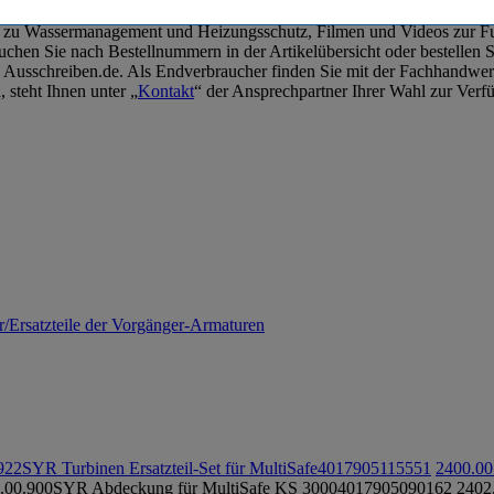
ten zu Wassermanagement und Heizungsschutz, Filmen und Videos zur 
hen Sie nach Bestellnummern in der Artikelübersicht oder bestellen Si
 zu Ausschreiben.de. Als Endverbraucher finden Sie mit der Fachhan
 steht Ihnen unter „
Kontakt
“ der Ansprechpartner Ihrer Wahl zur Verf
/Ersatzteile der Vorgänger-Armaturen
922
SYR Turbinen Ersatzteil-Set für MultiSafe
4017905115551
2400.00
.00.900
SYR Abdeckung für MultiSafe KS 3000
4017905090162
2402