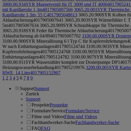
3000.00.934
SYR Magnetventil für IT 3000 und IT 4000
4017905241
mit Kapillarrohr 1,3m
4017905007566
3065.20.001
SYR Thermische A
Kapillarrohr 1,3m, 55 C
4017905048613
3065.20.900
SYR Kolben für
Ablaufsicherung
4017905007641
3065.20.903
SYR Wärmefühler f. Th
5m
4017905007634
3065.20.909
SYR Schraubkappe für Thermische 
3065.20.918
SYR Feder für Thermische Ablaufsicherung
4017905007
Ablaufsicherung ab 04/89
4017905007702
3100.00.000
SYR Dosierpu
3100.00.900
SYR Minerallösung 6 l Typ C für Kupferrohrleitungen
4
W nach Enthärtungsanlagen
4017905124744
3100.00.903
SYR Mineral
Kupferrohrleitungen
4017905124768
3100.00.905
SYR Minerallösung
Enthärtungsanlagen
4017905124782
3100.00.907
SYR Minerallösung 2
3100.00.911
SYR Wasserzähler komplett zur Dosierpumpe DP1
4017
Heizungswasserbehandlung
4017905219976
3200.00.001
SYR Kartus
HWE, 14 Liter
4017905152907
1
2
3
4
5
6
7
8
9
Support
Support
Zurück
Support
Prospekte
Prospekte
Formulare/Service
Formulare/Service
Filme und Videos
Filme und Videos
Fachhandwerker-Suche
Fachhandwerker-Suche
FAQ
FAQ