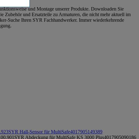
Funktionsweise und Montage unserer Produkte. Downloaden Sie
e Zubehör und Ersatzteile zu Armaturen, die nicht mehr aktuell im
dwerker-Suche Ihren SYR Fachhandwerker. Immer wiederkehrende
ügung.
.923
SYR Hall-Sensor für MultiSafe
4017905149389
.00.901
SYR Abdeckung für MultiSafe KS 3000 Plus
4017905090186