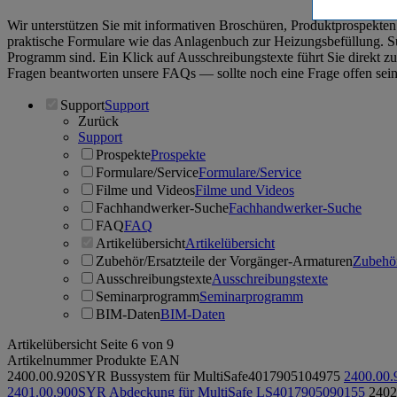
Wir unterstützen Sie mit informativen Broschüren, Produktprospek
praktische Formulare wie das Anlagenbuch zur Heizungsbefüllung. Suc
Programm sind. Ein Klick auf Ausschreibungstexte führt Sie direkt
Fragen beantworten unsere FAQs ― sollte noch eine Frage offen sein,
Support
Support
Zurück
Support
Prospekte
Prospekte
Formulare/Service
Formulare/Service
Filme und Videos
Filme und Videos
Fachhandwerker-Suche
Fachhandwerker-Suche
FAQ
FAQ
Artikelübersicht
Artikelübersicht
Zubehör/Ersatzteile der Vorgänger-Armaturen
Zubehör
Ausschreibungstexte
Ausschreibungstexte
Seminarprogramm
Seminarprogramm
BIM-Daten
BIM-Daten
Artikelübersicht
Seite 6 von 9
Artikelnummer
Produkte
EAN
2400.00.920
SYR Bussystem für MultiSafe
4017905104975
2400.00.
2401.00.900
SYR Abdeckung für MultiSafe LS
4017905090155
2402