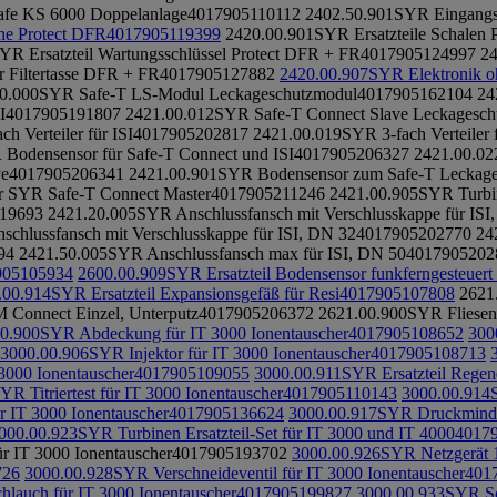
afe KS 6000 Doppelanlage
4017905110112
2402.50.901
SYR Eingangs
ne Protect DFR
4017905119399
2420.00.901
SYR Ersatzteile Schalen
YR Ersatzteil Wartungsschlüssel Protect DFR + FR
4017905124997
24
r Filtertasse DFR + FR
4017905127882
2420.00.907
SYR Elektronik o
0.000
SYR Safe-T LS-Modul Leckageschutzmodul
4017905162104
24
I
4017905191807
2421.00.012
SYR Safe-T Connect Slave Leckageschu
h Verteiler für ISI
4017905202817
2421.00.019
SYR 3-fach Verteiler f
Bodensensor für Safe-T Connect und ISI
4017905206327
2421.00.02
ve
4017905206341
2421.00.901
SYR Bodensensor zum Safe-T Leckag
r SYR Safe-T Connect Master
4017905211246
2421.00.905
SYR Turbin
19693
2421.20.005
SYR Anschlussfansch mit Verschlusskappe für ISI
chlussfansch mit Verschlusskappe für ISI, DN 32
4017905202770
24
94
2421.50.005
SYR Anschlussfansch max für ISI, DN 50
4017905202
905105934
2600.00.909
SYR Ersatzteil Bodensensor funkferngesteuert
.00.914
SYR Ersatzteil Expansionsgefäß für Resi
4017905107808
2621
Connect Einzel, Unterputz
4017905206372
2621.00.900
SYR Fliesen
0.900
SYR Abdeckung für IT 3000 Ionentauscher
4017905108652
300
3000.00.906
SYR Injektor für IT 3000 Ionentauscher
4017905108713
3000 Ionentauscher
4017905109055
3000.00.911
SYR Ersatzteil Regene
YR Titriertest für IT 3000 Ionentauscher
4017905110143
3000.00.914
 IT 3000 Ionentauscher
4017905136624
3000.00.917
SYR Druckminder
000.00.923
SYR Turbinen Ersatzteil-Set für IT 3000 und IT 4000
4017
ür IT 3000 Ionentauscher
4017905193702
3000.00.926
SYR Netzgerät 
726
3000.00.928
SYR Verschneideventil für IT 3000 Ionentauscher
401
lauch für IT 3000 Ionentauscher
4017905199827
3000.00.933
SYR Sc