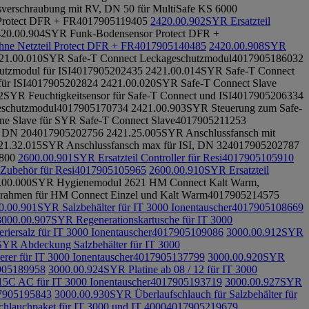
verschraubung mit RV, DN 50 für MultiSafe KS 6000
 Protect DFR + FR
4017905119405
2420.00.902
SYR Ersatzteil
20.00.904
SYR Funk-Bodensensor Protect DFR +
hne Netzteil Protect DFR + FR
4017905140485
2420.00.908
SYR
21.00.010
SYR Safe-T Connect Leckageschutzmodul
4017905186032
tzmodul für ISI
4017905202435
2421.00.014
SYR Safe-T Connect
ür ISI
4017905202824
2421.00.020
SYR Safe-T Connect Slave
2
SYR Feuchtigkeitsensor für Safe-T Connect und ISI
4017905206334
eschutzmodul
4017905170734
2421.00.903
SYR Steuerung zum Safe-
e Slave für SYR Safe-T Connect Slave
4017905211253
, DN 20
4017905202756
2421.25.005
SYR Anschlussfansch mit
21.32.015
SYR Anschlussfansch max für ISI, DN 32
4017905202787
800
2600.00.901
SYR Ersatzteil Controller für Resi
4017905105910
 Zubehör für Resi
4017905105965
2600.00.910
SYR Ersatzteil
.00.000
SYR Hygienemodul 2621 HM Connect Kalt Warm,
rahmen für HM Connect Einzel und Kalt Warm
4017905214575
0.00.901
SYR Salzbehälter für IT 3000 Ionentauscher
4017905108669
3000.00.907
SYR Regenerationskartusche für IT 3000
riersalz für IT 3000 Ionentauscher
4017905109086
3000.00.912
SYR
SYR Abdeckung Salzbehälter für IT 3000
er für IT 3000 Ionentauscher
4017905137799
3000.00.920
SYR
905189958
3000.00.924
SYR Platine ab 08 / 12 für IT 3000
15C AC für IT 3000 Ionentauscher
4017905193719
3000.00.927
SYR
7905195843
3000.00.930
SYR Überlaufschlauch für Salzbehälter für
hlauchpaket für IT 3000 und IT 4000
4017905219679