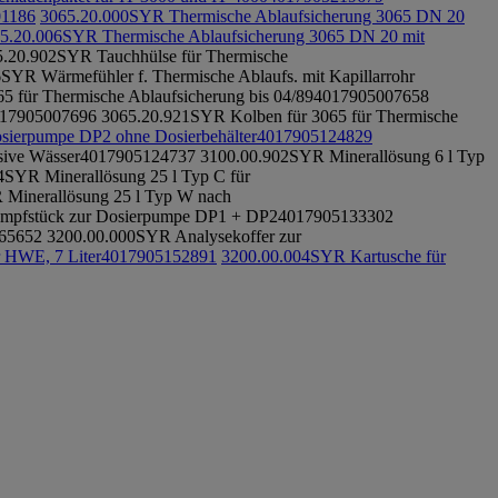
01186
3065.20.000
SYR Thermische Ablaufsicherung 3065 DN 20
5.20.006
SYR Thermische Ablaufsicherung 3065 DN 20 mit
5.20.902
SYR Tauchhülse für Thermische
6
SYR Wärmefühler f. Thermische Ablaufs. mit Kapillarrohr
5 für Thermische Ablaufsicherung bis 04/89
4017905007658
17905007696
3065.20.921
SYR Kolben für 3065 für Thermische
ierpumpe DP2 ohne Dosierbehälter
4017905124829
sive Wässer
4017905124737
3100.00.902
SYR Minerallösung 6 l Typ
4
SYR Minerallösung 25 l Typ C für
Minerallösung 25 l Typ W nach
mpfstück zur Dosierpumpe DP1 + DP2
4017905133302
65652
3200.00.000
SYR Analysekoffer zur
 HWE, 7 Liter
4017905152891
3200.00.004
SYR Kartusche für