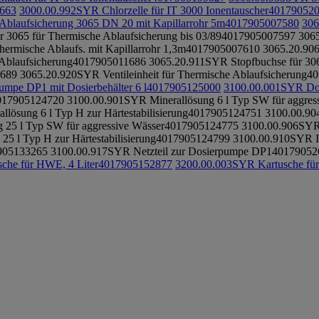
663
3000.00.992
SYR Chlorzelle für IT 3000 Ionentauscher
40179052
blaufsicherung 3065 DN 20 mit Kapillarrohr 5m
4017905007580
306
 3065 für Thermische Ablaufsicherung bis 03/89
4017905007597
306
ermische Ablaufs. mit Kapillarrohr 1,3m
4017905007610
3065.20.90
Ablaufsicherung
4017905011686
3065.20.911
SYR Stopfbuchse für 306
689
3065.20.920
SYR Ventileinheit für Thermische Ablaufsicherung
40
mpe DP1 mit Dosierbehälter 6 l
4017905125000
3100.00.001
SYR Dos
017905124720
3100.00.901
SYR Minerallösung 6 l Typ SW für aggres
lösung 6 l Typ H zur Härtestabilisierung
4017905124751
3100.00.90
 25 l Typ SW für aggressive Wässer
4017905124775
3100.00.906
SYR 
5 l Typ H zur Härtestabilisierung
4017905124799
3100.00.910
SYR I
905133265
3100.00.917
SYR Netzteil zur Dosierpumpe DP1
40179052
che für HWE, 4 Liter
4017905152877
3200.00.003
SYR Kartusche für