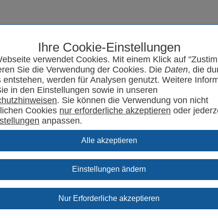
Ihre Cookie-Einstellungen
Seminarprogramm
SYRCode²
Aktuelles
Support
Kontakt
ebseite verwendet Cookies. Mit einem Klick auf "Zusti
eren Sie die Verwendung der Cookies. Die
Daten
, die du
 entstehen, werden für Analysen genutzt. Weitere Infor
Sie in den Einstellungen sowie in unseren
hutzhinweisen
. Sie können die Verwendung von nicht
rlichen Cookies
oder jederz
stellungen
anpassen.
Einstellungen ändern
upport Specials.