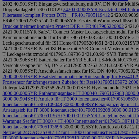
2402.40.901
SYR Eingangsverschraubung mit RV, DN 40 für MultiS
Doppelanlage
4017905110129
2420.00.900
SYR Ersatzteil DM-Patro
Filtertasse komplett Protect DFR + FR
4017905119412
2420.00.903
S
FR
4017905127875
2420.00.905
SYR Ersatzteil Wartungsschlüssel fü
Druckaufnehmer komplett Protect DFR + FR
4017905220002
2421.0
2421.00.011
SYR Safe-T Connect Master Leckageschutzmodul für IS
Kommunikationsmodul für ISI
4017905197038
2421.00.018
SYR 2-fac
Leckageschutzmodul für ISI Home
4017905204651
2421.00.021
SYR 
2421.00.023
SYR Paket ISI Home mit SYR Connect Master und Sla
T Leckageschutzmodul
4017905189736
2421.00.904
SYR Turbine fü
2421.00.906
SYR Batteriehalter für SYR Safe-T LS-Modul
40179052
Verschlusskappe für ISI, DN 25
4017905202763
2421.32.005
SYR Ans
2421.40.005
SYR Anschlussfansch max für ISI, DN 40
40179052027
2600.00.903
SYR Ersatzteil automatische Rückspülung für Resi
4017
Frostsensor funkferngesteuert Zubehör für Resi
4017905105972
2600
Unterputz
4017905206358
2621.00.001
SYR Hygienemodul 2621 HM 
3000.00.000
SYR Enthärtungsanlage IT 3000
4017905107983
3000.0
3000.00.904
SYR Antrieb für IT 3000 Ionentauscher
4017905108690
Ionentauscher
4017905109048
3000.00.908
SYR Sauganzeige für IT 
Ansaugsieb für IT 3000 Ionentauscher
4017905109208
3000.00.913
S
Ionentauscher
4017905113670
3000.00.916
SYR Umgehungsventil für
Wartungs-Set für IT 3000 + IT 4000 Ionentauscher
4017905138741
3
Ionentauscher
4017905193696
3000.00.925
SYR Antrieb ab 08 / 12 f
Netzgerät 24C AC ab 08 / 12 für IT 3000 Ionentauscher
4017905193
IT 3000 Ionentauscher
4017905199810
3000.00.931
SYR Abwassersch