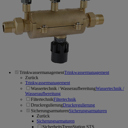
Trinkwassermanagement
Trinkwassermanagement
Zurück
Trinkwassermanagement
Wassertechnik / Wasseraufbereitung
Wassertechnik /
Wasseraufbereitung
Filtertechnik
Filtertechnik
Druckregulierung
Druckregulierung
Sicherungsarmaturen
Sicherungsarmaturen
Zurück
Sicherungsarmaturen
SicherheitsTrennStation STS