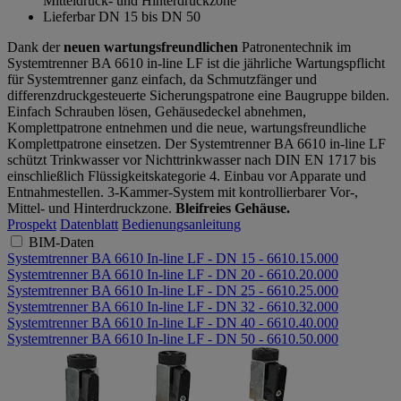
Mitteldruck- und Hinterdruckzone
Lieferbar DN 15 bis DN 50
Dank der
neuen wartungsfreundlichen
Patronentechnik im
Systemtrenner BA 6610 in-line LF ist die jährliche Wartungspflicht
für Systemtrenner ganz einfach, da Schmutzfänger und
differenzdruckgesteuerte Sicherungspatrone eine Baugruppe bilden.
Einfach Schrauben lösen, Gehäusedeckel abnehmen,
Komplettpatrone entnehmen und die neue, wartungsfreundliche
Komplettpatrone einsetzen. Der Systemtrenner BA 6610 in-line LF
schützt Trinkwasser vor Nichttrinkwasser nach DIN EN 1717 bis
einschließlich Flüssigkeitskategorie 4. Einbau vor Apparate und
Entnahmestellen. 3-Kammer-System mit kontrollierbarer Vor-,
Mittel- und Hinterdruckzone.
Bleifreies Gehäuse.
Prospekt
Datenblatt
Bedienungsanleitung
BIM-Daten
Systemtrenner BA 6610 In-line LF - DN 15 - 6610.15.000
Systemtrenner BA 6610 In-line LF - DN 20 - 6610.20.000
Systemtrenner BA 6610 In-line LF - DN 25 - 6610.25.000
Systemtrenner BA 6610 In-line LF - DN 32 - 6610.32.000
Systemtrenner BA 6610 In-line LF - DN 40 - 6610.40.000
Systemtrenner BA 6610 In-line LF - DN 50 - 6610.50.000