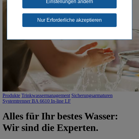
Einstellungen ändern
Produkte
Trinkwassermanagement
Sicherungsarmaturen
Systemtrenner BA 6610 In-line LF
Alles für Ihr bestes Wasser:
Wir sind die Experten.