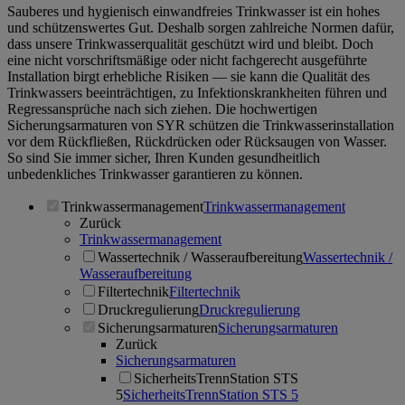
Sauberes und hygienisch einwandfreies Trinkwasser ist ein hohes
und schützenswertes Gut. Deshalb sorgen zahlreiche Normen dafür,
dass unsere Trinkwasserqualität geschützt wird und bleibt. Doch
eine nicht vorschriftsmäßige oder nicht fachgerecht ausgeführte
Installation birgt erhebliche Risiken — sie kann die Qualität des
Trinkwassers beeinträchtigen, zu Infektionskrankheiten führen und
Regressansprüche nach sich ziehen. Die hochwertigen
Sicherungsarmaturen von SYR schützen die Trinkwasserinstallation
vor dem Rückfließen, Rückdrücken oder Rücksaugen von Wasser.
So sind Sie immer sicher, Ihren Kunden gesundheitlich
unbedenkliches Trinkwasser garantieren zu können.
Trinkwassermanagement
Trinkwassermanagement
Zurück
Trinkwassermanagement
Wassertechnik / Wasseraufbereitung
Wassertechnik /
Wasseraufbereitung
Filtertechnik
Filtertechnik
Druckregulierung
Druckregulierung
Sicherungsarmaturen
Sicherungsarmaturen
Zurück
Sicherungsarmaturen
SicherheitsTrennStation STS
5
SicherheitsTrennStation STS 5