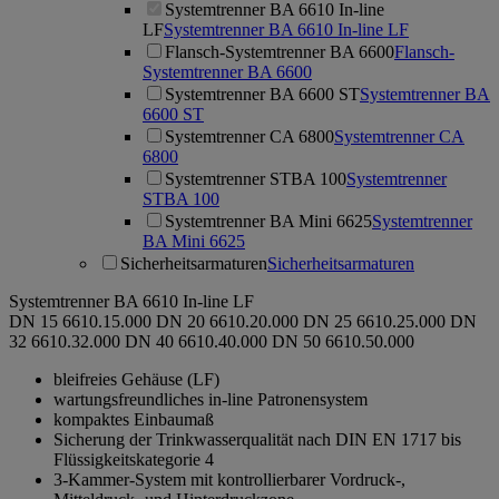
Systemtrenner BA 6610 In-line
LF
Systemtrenner BA 6610 In-line LF
Flansch-Systemtrenner BA 6600
Flansch-
Systemtrenner BA 6600
Systemtrenner BA 6600 ST
Systemtrenner BA
6600 ST
Systemtrenner CA 6800
Systemtrenner CA
6800
Systemtrenner STBA 100
Systemtrenner
STBA 100
Systemtrenner BA Mini 6625
Systemtrenner
BA Mini 6625
Sicherheitsarmaturen
Sicherheitsarmaturen
Systemtrenner BA 6610 In-line LF
DN 15
6610.15.000
DN 20
6610.20.000
DN 25
6610.25.000
DN
32
6610.32.000
DN 40
6610.40.000
DN 50
6610.50.000
bleifreies Gehäuse (LF)
wartungsfreundliches in-line Patronensystem
kompaktes Einbaumaß
Sicherung der Trinkwasserqualität nach DIN EN 1717 bis
Flüssigkeitskategorie 4
3-Kammer-System mit kontrollierbarer Vordruck-,