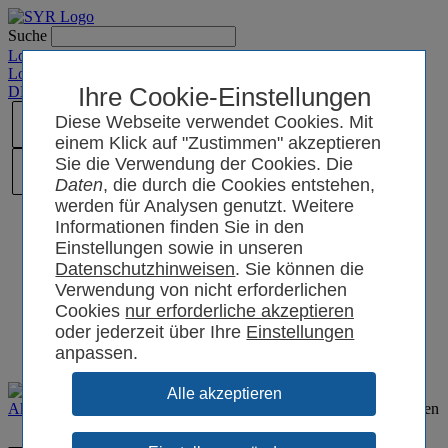
Suche
Login SYRCode²
Login SYR Connect
DE
/
EN
/
CN
Ihre Cookie-Einstellungen
/
PL
Diese Webseite verwendet Cookies. Mit
einem Klick auf "Zustimmen" akzeptieren
Sie die Verwendung der Cookies. Die
Daten
, die durch die Cookies entstehen,
werden für Analysen genutzt. Weitere
Informationen finden Sie in den
Einstellungen sowie in unseren
Datenschutzhinweisen
. Sie können die
Verwendung von nicht erforderlichen
Cookies
oder jederzeit über Ihre
Einstellungen
anpassen.
Aktuelles
Presse
Kleiner Filter für effektiv saubere Heizungsanlagen