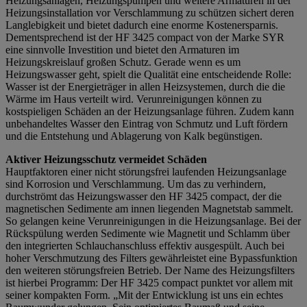
Heizungsanlagen, Heizungspumpen und weitere Armaturen in der
Heizungsinstallation vor Verschlammung zu schützen sichert deren
Langlebigkeit und bietet dadurch eine enorme Kostenersparnis.
Dementsprechend ist der HF 3425 compact von der Marke SYR
eine sinnvolle Investition und bietet den Armaturen im
Heizungskreislauf großen Schutz. Gerade wenn es um
Heizungswasser geht, spielt die Qualität eine entscheidende Rolle:
Wasser ist der Energieträger in allen Heizsystemen, durch die die
Wärme im Haus verteilt wird. Verunreinigungen können zu
kostspieligen Schäden an der Heizungsanlage führen. Zudem kann
unbehandeltes Wasser den Eintrag von Schmutz und Luft fördern
und die Entstehung und Ablagerung von Kalk begünstigen.
Aktiver Heizungsschutz vermeidet Schäden
Hauptfaktoren einer nicht störungsfrei laufenden Heizungsanlage
sind Korrosion und Verschlammung. Um das zu verhindern,
durchströmt das Heizungswasser den HF 3425 compact, der die
magnetischen Sedimente am innen liegenden Magnetstab sammelt.
So gelangen keine Verunreinigungen in die Heizungsanlage. Bei der
Rückspülung werden Sedimente wie Magnetit und Schlamm über
den integrierten Schlauchanschluss effektiv ausgespült. Auch bei
hoher Verschmutzung des Filters gewährleistet eine Bypassfunktion
den weiteren störungsfreien Betrieb. Der Name des Heizungsfilters
ist hierbei Programm: Der HF 3425 compact punktet vor allem mit
seiner kompakten Form. „Mit der Entwicklung ist uns ein echtes