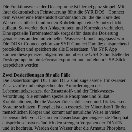
Die Funktionsweise der Dosierpumpe ist hierbei ganz simpel. Mit
ihrer elektronischen Feinsteuerung führt die SYR DOS+ Connect
dem Wasser eine Mineralstoffkombination zu, die die Härte des
Wassers stabilisiert und in den Rohrleitungen eine Schutzschicht
aufbaut. So werden dort Ablagerungen und Korrosion verhindert.
Eine spezielle Turbinentechnik sorgt dafür, dass die Dosierung
genauestens an den individuellen Wasserverbrauch angepasst wird.
Die DOS+ Connect gehört zur SYR Connect Familie; entsprechend
protokolliert und speichert sie alle Dosierdaten. Via SYR App
können diese jederzeit abgerufen und über die USB-Schnittstelle der
Dosierpumpe im html-Format exportiert und auf einem USB-Stick
gespeichert werden.
Zwei Dosierlösungen für alle Fälle
Die Dosierlösungen DL 1 und DL 2 sind zugelassene Trinkwasser-
Zusatzstoffe und entsprechen den Anforderungen des
Lebensmittelgesetzes, der Zusatzstoff- und der Trinkwasser-
Verordnung. Sie enthalten spezielle Phosphate und Silikat-
Kombinationen, die die Wasserhärte stabilisieren und Trinkwasser-
Systeme schützen. Phosphat ist ein essenzieller Mineralstoff für den
menschlichen Körper und kommt auf natürliche Weise in vielen
Lebensmitteln vor. Das in den Dosierlösungen eingesetzte Phosphat
entspricht selbstverständlich den strengen Vorgaben der DIN/EN
und ist hochrein. Werden dem Wasser über die Armatur Phosphate