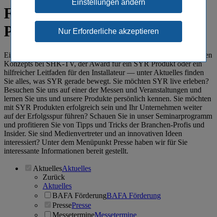
Einstellungen ändern
Für Handel, Handwerk und
Presse: SYR informiert
Ein SYR Film als clevere Montagehilfe, die Vorstellung eines neuen
Konzepts bei SHK-TV, der Award für ein SYR Produkt oder ein
hilfreicher Leitfaden für den Installateur ― unter Aktuelles finden
Sie alles, was SYR gerade bewegt. Sie möchten SYR live erleben?
Besuchen Sie uns auf einer der Messen und Veranstaltungen und
lernen Sie uns und unsere Produkte persönlich kennen. Sie möchten
mit SYR Produkten erfolgreich sein und Ihr Unternehmen weiter
auf der Erfolgsspur führen? Schauen Sie in unser Seminarprogramm
und profitieren Sie von Tipps und Tricks der Branchen-Profis und
Insider. Sie sind Medienvertreter und an innovativen Ideen
interessiert? Unter dem Menüpunkt Presse haben wir für Sie
interessante Informationen bereit gestellt.
Aktuelles
Aktuelles
Zurück
Aktuelles
BAFA Förderung
BAFA Förderung
Presse
Presse
Messetermine
Messetermine