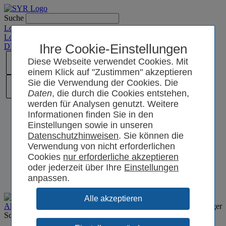
Suche
Login SYRCode²
Login SYR Connect
DE
/
EN
/
CN
Ihre Cookie-Einstellungen
/
PL
Diese Webseite verwendet Cookies. Mit
einem Klick auf "Zustimmen" akzeptieren
Sie die Verwendung der Cookies. Die
Daten
, die durch die Cookies entstehen,
werden für Analysen genutzt. Weitere
Informationen finden Sie in den
Einstellungen sowie in unseren
Datenschutzhinweisen
. Sie können die
Verwendung von nicht erforderlichen
Cookies
oder jederzeit über Ihre
Einstellungen
anpassen.
Aktuelles
Presse
Neue Dosierpumpe DOS+ Connect - Zuverlässiger
Schutz vor Schäden in der Wasserleitung