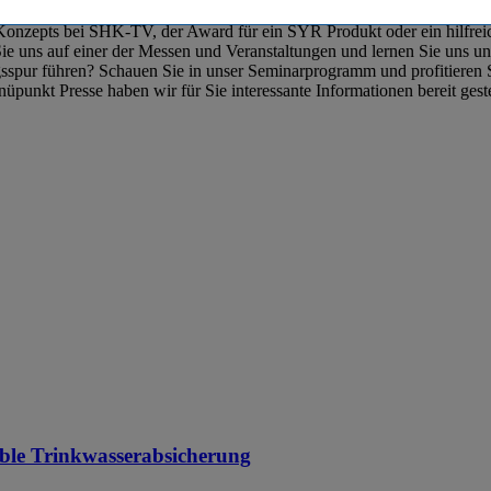
onzepts bei SHK-TV, der Award für ein SYR Produkt oder ein hilfreiche
 uns auf einer der Messen und Veranstaltungen und lernen Sie uns u
gsspur führen? Schauen Sie in unser Seminarprogramm und profitieren S
punkt Presse haben wir für Sie interessante Informationen bereit geste
ble Trinkwasserabsicherung