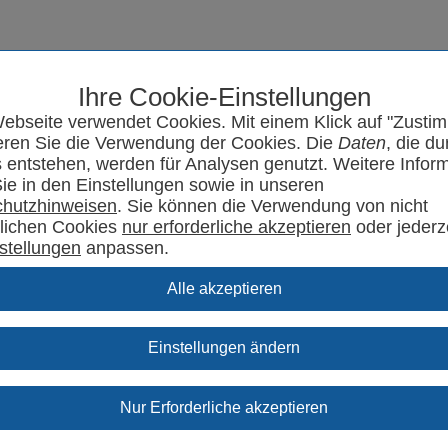
Ihre Cookie-Einstellungen
Seminarprogramm
SYRCode²
Aktuelles
Support
Kontakt
ebseite verwendet Cookies. Mit einem Klick auf "Zusti
eren Sie die Verwendung der Cookies. Die
Daten
, die du
 entstehen, werden für Analysen genutzt. Weitere Infor
Sie in den Einstellungen sowie in unseren
hutzhinweisen
. Sie können die Verwendung von nicht
rlichen Cookies
oder jederz
stellungen
anpassen.
Einstellungen ändern
se: SYR informiert