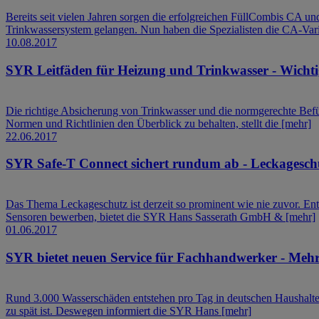
Bereits seit vielen Jahren sorgen die erfolgreichen FüllCombis CA
Trinkwassersystem gelangen. Nun haben die Spezialisten die CA-Var
10.08.2017
SYR Leitfäden für Heizung und Trinkwasser - Wichtige
Die richtige Absicherung von Trinkwasser und die normgerechte Be
Normen und Richtlinien den Überblick zu behalten, stellt die
[mehr]
22.06.2017
SYR Safe-T Connect sichert rundum ab - Leckagesch
Das Thema Leckageschutz ist derzeit so prominent wie nie zuvor. En
Sensoren bewerben, bietet die SYR Hans Sasserath GmbH &
[mehr]
01.06.2017
SYR bietet neuen Service für Fachhandwerker - Mehr 
Rund 3.000 Wasserschäden entstehen pro Tag in deutschen Haushalten
zu spät ist. Deswegen informiert die SYR Hans
[mehr]