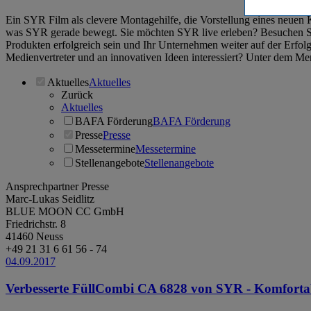
Ein SYR Film als clevere Montagehilfe, die Vorstellung eines neuen K
was SYR gerade bewegt. Sie möchten SYR live erleben? Besuchen Sie
Produkten erfolgreich sein und Ihr Unternehmen weiter auf der Erfol
Medienvertreter und an innovativen Ideen interessiert? Unter dem Menü
Aktuelles
Aktuelles
Zurück
Aktuelles
BAFA Förderung
BAFA Förderung
Presse
Presse
Messetermine
Messetermine
Stellenangebote
Stellenangebote
Ansprechpartner Presse
Marc-Lukas Seidlitz
BLUE MOON CC GmbH
Friedrichstr. 8
41460 Neuss
+49 21 31 6 61 56 - 74
04.09.2017
Verbesserte FüllCombi CA 6828 von SYR - Komforta